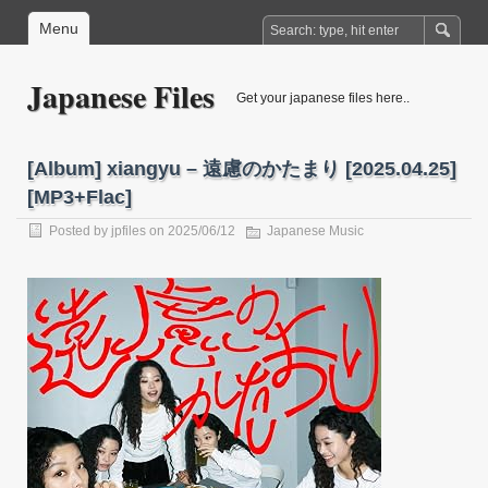
Menu
Japanese Files
Get your japanese files here..
[Album] xiangyu – 遠慮のかたまり [2025.04.25]
[MP3+Flac]
Posted by
jpfiles
on 2025/06/12
Japanese Music