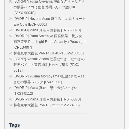
[BDRIP] Nagisa Okiyama 沖山なぎさ – なぎさ
の限界パイコミ宣言 爆乳Gカップ嬲り!!!
[FAXX-9004B]
[DVDRIP] Nozomi Asou 麻生希 – エロキュート
Ero Cute [ECR-0061]
[DVDISO] Mana 真奈 – 無邪気 [TRST-0070]
[DVDRIP] Runa Amemiya 雨宮留菜 – 桃少女
雨宮留菜 Peach girl Runa Amamiya Peach girl
[CRLS-007]
林襄豪華大禮包 PART4 [1048P100V-2.38GB]
[BDRIP] Natsuki Asaka 朝霞なつき – なつきの
限界パイコミ宣言 爆乳Hカップ嬲り [FAXX-
9012]
[DVDRIP] Yukina Momoyama 桃山ゆきな – ゆ
きなの限界Tバック [FAXX-001]
[DVDRIP] Mana 真奈 – 思い出がいっぱい
[TRST-0112]
[DVDRIP] Mana 真奈 – 無邪気 [TRST-0070]
林襄豪華大禮包 PART3 [1523P6V-2.24GB]
Tags