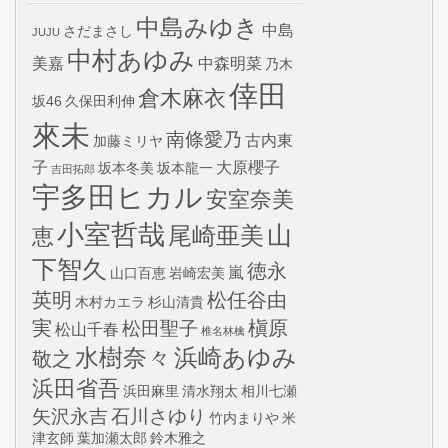
中島みゆき
中島
さだまさし
JUJU
中村あゆみ
美嘉
中森明菜
乃木
倖田
倉木麻衣
坂46
久保田利伸
來未
南條愛乃
古内東
加藤ミリヤ
子
大原櫻子
坂本冬美
坂本龍一
吉田拓郎
宇多田ヒカル
安室奈美
小室哲哉
山
尾崎亜美
恵
下智久
徳永
嵐
山口百恵
岩崎宏美
英明
松任谷由
木村カエラ
杉山清貴
実
槇原
松田聖子
松山千春
椎名林檎
水樹奈々
浜崎あゆみ
敬之
浜田省吾
浜田麻里
清水翔太
相川七瀬
矢沢永吉
石川さゆり
竹内まりや
米
津玄師
葉加瀬太郎
鈴木雅之