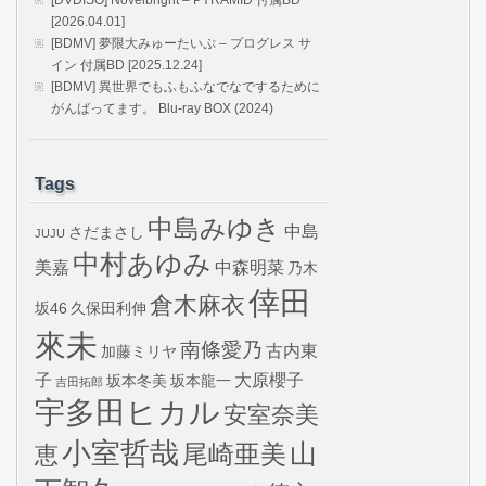
[DVDISO] Novelbright – PYRAMID 付属BD
[2026.04.01]
[BDMV] 夢限大みゅーたいぷ – プログレス サ
イン 付属BD [2025.12.24]
[BDMV] 異世界でもふもふなでなでするために
がんばってます。 Blu-ray BOX (2024)
Tags
中島みゆき
中島
さだまさし
JUJU
中村あゆみ
美嘉
中森明菜
乃木
倖田
倉木麻衣
坂46
久保田利伸
來未
南條愛乃
古内東
加藤ミリヤ
子
大原櫻子
坂本冬美
坂本龍一
吉田拓郎
宇多田ヒカル
安室奈美
小室哲哉
山
尾崎亜美
恵