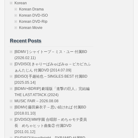
Korean
Korean Drama
Korean DVD-ISO
Korean DVD-Rip
Korean Movie
Recent Posts
[BDMV ] シャイトープ – ミス・ユー 付属BD
(2026.02.11)
[DVDISO] きゃりーぱみゅぱみゅ – ピカピカふ
ぁんたじん 付属DVD [2014.07.09]
[BDISO] 手越祐也 – SINGLES BEST 付属BD
[2025.05.14]
[BDMV+BDRIP] 劇場版「進撃の巨人」完結編
THE LAST ATTACK (2024)
MUSIC FAIR – 2026.08.08
[BDMV] 藤田麻衣子 – 思い続ければ 付属BD
[2018.01.10]
[DVDISO] MM学園 合唱部 – めちゃモテ委員
長 めちゃヒット曲集② 付属DVD
[2011.01.12]