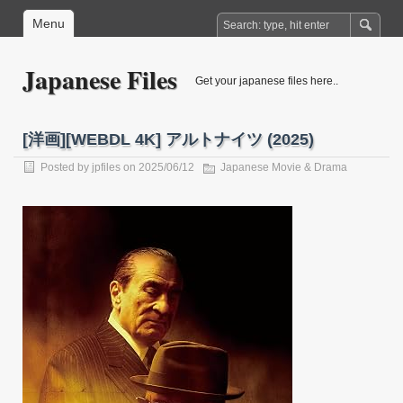
Menu
Japanese Files
Get your japanese files here..
[洋画][WEBDL 4K] アルトナイツ (2025)
Posted by
jpfiles
on 2025/06/12
Japanese Movie & Drama