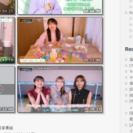
K
Rec
週
[
ヤ
ヤ
週
[
[
[
ょ
[
癒
[
音楽番組
イ