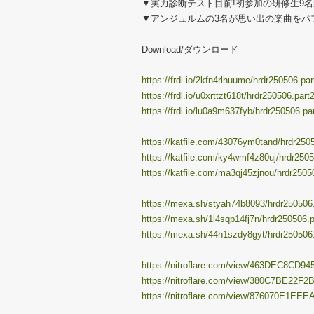
▼実力診断テスト目前!初参加の研修生9名
▼アンジュルムの3名が思い出の楽曲をパフ
Download/ダウンロード
https://frdl.io/2kfn4rlhuume/hrdr250506.par
https://frdl.io/u0xrttzt618t/hrdr250506.part2
https://frdl.io/lu0a9m637fyb/hrdr250506.par
https://katfile.com/43076ym0tand/hrdr2505
https://katfile.com/ky4wmf4z80uj/hrdr2505
https://katfile.com/ma3qj45zjnou/hrdr25050
https://mexa.sh/styah74b8093/hrdr250506.p
https://mexa.sh/1l4sqp14fj7n/hrdr250506.pa
https://mexa.sh/44h1szdy8gyt/hrdr250506.p
https://nitroflare.com/view/463DEC8CD945
https://nitroflare.com/view/380C7BE22F2B
https://nitroflare.com/view/876070E1EEEA