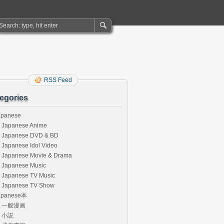
RSS Feed
egories
apanese
Japanese Anime
Japanese DVD & BD
Japanese Idol Video
Japanese Movie & Drama
Japanese Music
Japanese TV Music
Japanese TV Show
apanese本
一般漫画
小説