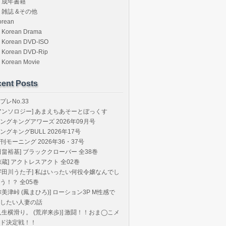
成年書籍
雑誌 &その他
orean
Korean Drama
Korean DVD-ISO
Korean DVD-Rip
Korean Movie
ent Posts
プレNo.33
アンソロジー] あまえちあそーとぼっくす
ングキングアワーズ 2026年09月号
ングキングBULL 2026年17号
刊モーニング 2026年36・37号
田畠裕基] ブラッククローバー 全38巻
椋蔵] アクトレスアクト 全02巻
宇田川うた子] 私はいったい何役令嬢なんでし
う！？ 全05巻
弥美津峠 (鳳まひろ)] ローション3P M性感で
したい人妻の話
人生横滑り。 (荒岸来歩)] 激闘！！おま◯こメ
ド決定戦！！