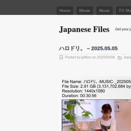
Home
Movie
Music
TV Sh
Japanese Files
Get your j
ハロドリ。 – 2025.05.05
Posted by
jpfiles
on 2025/05/08
Jap