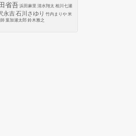
田省吾
浜田麻里
清水翔太
相川七瀬
沢永吉
石川さゆり
竹内まりや
米
玄師
葉加瀬太郎
鈴木雅之