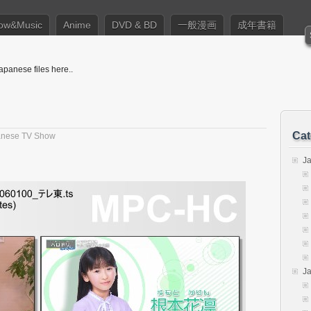
ow&Music
Anime
DVD & BD
一般漫画
成年書籍
apanese files here..
Cat
anese TV Show
J
J