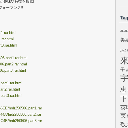
が趣味や特技を披露!
ォーマンス!!
Ta
JUJ
t1.rar.html
.rar.html
美
t3.rar.html
坂4
06.part1.rar.html
06.part2.rar.html
子
6.part3.rar.html
art1.rar.html
恵
rt2.rar.html
art3.rar.html
下
英
6EE/hrdr250506.part1.rar
44A/hrdr250506.part2.rar
実
C4B/hrdr250506.part3.rar
敬