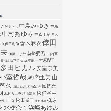
gs
中島みゆき
中島
さだまさし
U
中村あゆみ
嘉
中森明菜
乃木
倖田
倉木麻衣
6
久保田利伸
來未
南條愛乃
古内東
加藤ミリヤ
大原櫻子
坂本冬美
坂本龍一
吉田拓郎
宇多田ヒカル
安室奈美
小室哲哉
山
尾崎亜美
智久
徳永
嵐
山口百恵
岩崎宏美
明
松任谷由
木村カエラ
杉山清貴
槇原
松田聖子
松山千春
椎名林檎
水樹奈々
浜崎あゆみ
之