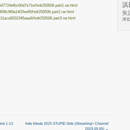
浜
c647724efbc60d7e71e/hrdr250506.part1.rar.html
3f08c9f9a14f2feef8/hrdr250506.part2.rar.html
矢
7c511aca9202345aaa6/hrdr250506.part3.rar.html
津
ine 1-13
hide tribute 2025 STUPID Side (Streaming+ Channel
2025.05.05)
→