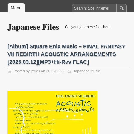
Menu
Japanese Files
Get your japanese files here..
[Album] Square Enix Music – FINAL FANTASY
VII REBIRTH ACOUSTIC ARRANGEMENTS
[2025.03.12][MP3+Hi-Res FLAC]
Posted by
jpfiles
on 2025/03/22
Japanese Music