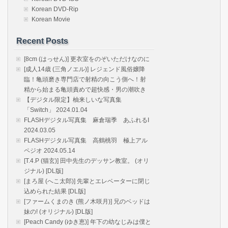
Korean DVD-Rip
Korean Movie
Recent Posts
[8cm (はっせん)] 更衣室をのぞいただけなのに
[成人14歳 (三角ノエル)] レジェンド風俗嬢降
臨！亀頭磨き専門店で射精の向こう側へ！射
精から始まる亀頭責めで超快感・男の潮吹き
【デジタル限定】柚来しいな写真集
「Switch」 2024.01.04
FLASHデジタル写真集 麻倉瑞季 あふれるI
2024.03.05
FLASHデジタル写真集 高鶴桃羽 極上アル
ペジオ 2024.05.14
[T.4.P (猫玄)] 田中先生のデッサン教室。 (オリ
ジナル) [DL版]
[まろ屋 (へこ太郎)] 先輩とエレベーターに閉じ
込められた結果 [DL版]
[ファームくまのき (熊ノ木咲月)] 兄のベッドは
妹の! (オリジナル) [DL版]
[Peach Candy (ゆき恵)] 年下の幼なじみは僕と