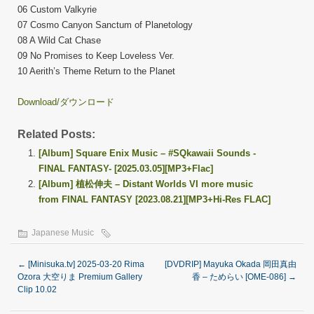
06 Custom Valkyrie
07 Cosmo Canyon Sanctum of Planetology
08 A Wild Cat Chase
09 No Promises to Keep Loveless Ver.
10 Aerith’s Theme Return to the Planet
Download/ダウンロード
Related Posts:
[Album] Square Enix Music – #SQkawaii Sounds -
FINAL FANTASY- [2025.03.05][MP3+Flac]
[Album] 植松伸夫 – Distant Worlds VI more music
from FINAL FANTASY [2023.08.21][MP3+Hi-Res FLAC]
Japanese Music
←
[Minisuka.tv] 2025-03-20 Rima
[DVDRIP] Mayuka Okada 岡田真由
Ozora 大空りま Premium Gallery
香 – ためらい [OME-086]
→
Clip 10.02