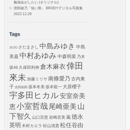
勉強会がしたい (オリジナル)
澄田綾乃「短い祭」 BRODYデジタル写真集
2022.12.29
Tags
中島みゆき
中島
さだまさし
JUJU
中村あゆみ
美嘉
中森明菜
乃木
倖田
倉木麻衣
坂46
久保田利伸
來未
南條愛乃
古内東
加藤ミリヤ
子
大原櫻子
坂本冬美
坂本龍一
吉田拓郎
宇多田ヒカル
安室奈美
小室哲哉
山
尾崎亜美
恵
下智久
徳永
嵐
山口百恵
岩崎宏美
英明
松任谷由
木村カエラ
杉山清貴