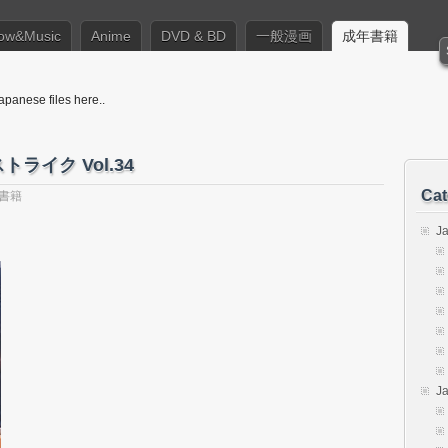
ow&Music
Anime
DVD & BD
一般漫画
成年書籍
apanese files here..
ライク Vol.34
Cat
書籍
J
J