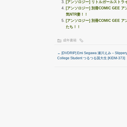
[アンソロジー] リトルガールストライク 
[アンソロジー] 別冊COMIC GE
気NTR妻！！
[アンソロジー] 別冊COMIC GE
たち！！
成年書籍
←
[DVDRIP] Emi Segawa 瀬川えみ – Slippery
College Student つるつる国大生 [KIDM-373]