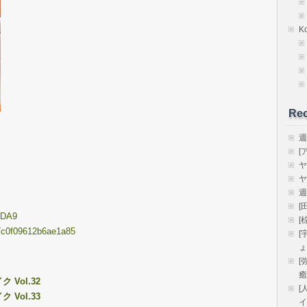
K
Rec
週
[
ヤ
ヤ
週
[
FDA9
[
097c0f09612b6ae1a85
[
ょ
[
癒
Vol.32
[
Vol.33
イ