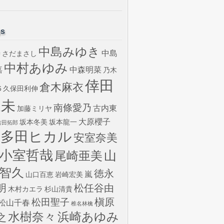
gs
中島みゆき
中島
さだまさし
U
中村あゆみ
嘉
中森明菜
乃木
倖田
倉木麻衣
6
久保田利伸
來未
南條愛乃
古内東
加藤ミリヤ
大原櫻子
坂本冬美
坂本龍一
吉田拓郎
宇多田ヒカル
安室奈美
小室哲哉
山
尾崎亜美
智久
徳永
嵐
山口百恵
岩崎宏美
明
松任谷由
木村カエラ
杉山清貴
槇原
松田聖子
松山千春
椎名林檎
水樹奈々
浜崎あゆみ
之