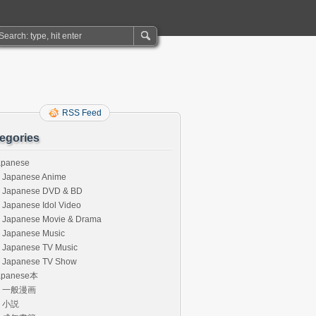
RSS Feed
egories
apanese
Japanese Anime
Japanese DVD & BD
Japanese Idol Video
Japanese Movie & Drama
Japanese Music
Japanese TV Music
Japanese TV Show
apanese本
一般漫画
小説