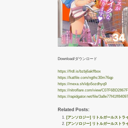
Download/ダウンロード
https://frdl.is/bzbj6akffbox
https://katfile.com/ngthc30m76qp
https://mexa.sh/idjo5ozdhyq9
https://nitroflare.com/view/C07F6BD2867
https://rapidgator.net/file/3a8e77f41ff84
Related Posts:
[アンソロジー] リトルガールストライク 
[アンソロジー] リトルガールストライク 