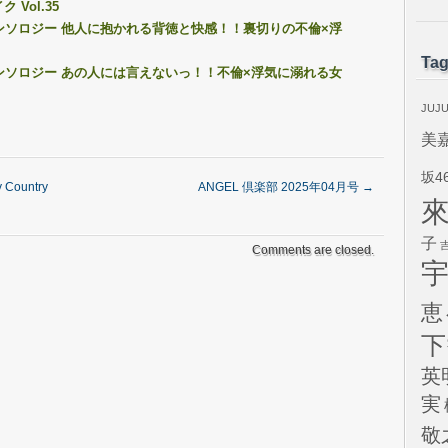
Vol.35
E アンソロジー 他人に抱かれる背徳と快感！！裏切りの不倫×浮
Ta
E アンソロジー あの人には言えないっ！！不倫×浮気に溺れる女
JUJ
美
坂4
 Country
ANGEL 倶楽部 2025年04月号
→
子
Comments are closed.
恵
下
英
実
敬