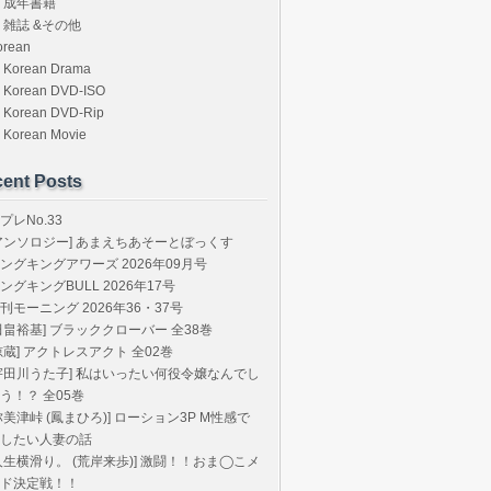
成年書籍
雑誌 &その他
orean
Korean Drama
Korean DVD-ISO
Korean DVD-Rip
Korean Movie
ent Posts
プレNo.33
アンソロジー] あまえちあそーとぼっくす
ングキングアワーズ 2026年09月号
ングキングBULL 2026年17号
刊モーニング 2026年36・37号
田畠裕基] ブラッククローバー 全38巻
椋蔵] アクトレスアクト 全02巻
宇田川うた子] 私はいったい何役令嬢なんでし
う！？ 全05巻
弥美津峠 (鳳まひろ)] ローション3P M性感で
したい人妻の話
人生横滑り。 (荒岸来歩)] 激闘！！おま◯こメ
ド決定戦！！