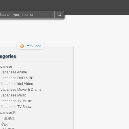
RSS Feed
egories
apanese
Japanese Anime
Japanese DVD & BD
Japanese Idol Video
Japanese Movie & Drama
Japanese Music
Japanese TV Music
Japanese TV Show
apanese本
一般漫画
小説