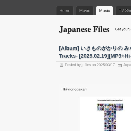
Home
Movie
Music
TV Sh
Japanese Files
Get your j
[Album] いきものがかりの みな
Tracks- [2025.02.19][MP3+H
Posted by
jpfiles
on 2025/03/17
Japa