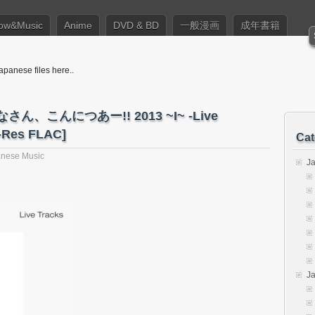
ow&Music
Anime
DVD & BD
一般漫画
成年書籍
apanese files here..
さん、こんにつあー!! 2013 ~I~ -Live
i-Res FLAC]
Cat
nese Music
J
J