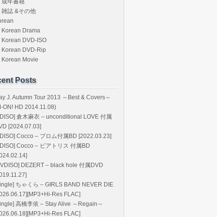
成年書籍
雑誌 &その他
orean
Korean Drama
Korean DVD-ISO
Korean DVD-Rip
Korean Movie
ent Posts
ay J. Autumn Tour 2013 ～Best & Covers～
M-ON! HD 2014.11.08)
BDISO] 倉木麻衣 – unconditional LOVE 付属
VD [2024.07.03]
BDISO] Cocco – プロム付属BD [2022.03.23]
BDISO] Cocco – ビアトリス 付属BD
024.02.14]
DVDISO] DEZERT – black hole 付属DVD
019.11.27]
Single] ちゃくら – GIRLS BAND NEVER DIE
2026.06.17][MP3+Hi-Res FLAC]
Single] 高橋李依 – Stay Alive ～Regain～
2026.06.18][MP3+Hi-Res FLAC]