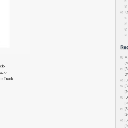
K
Rec
M
(
ck-
[
ck-
D
Track-
[
[
[2
[
[2
[
[
[
[