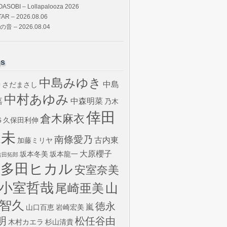
OASOBI – Lollapalooza 2026
TAR – 2026.08.06
の音 – 2026.08.04
gs
中島みゆき
中島
さだまさし
U
中村あゆみ
嘉
中森明菜
乃木
倖田
倉木麻衣
6
久保田利伸
來未
南條愛乃
古内東
加藤ミリヤ
大原櫻子
坂本冬美
坂本龍一
吉田拓郎
宇多田ヒカル
安室奈美
小室哲哉
山
尾崎亜美
智久
徳永
嵐
山口百恵
岩崎宏美
明
松任谷由
木村カエラ
杉山清貴