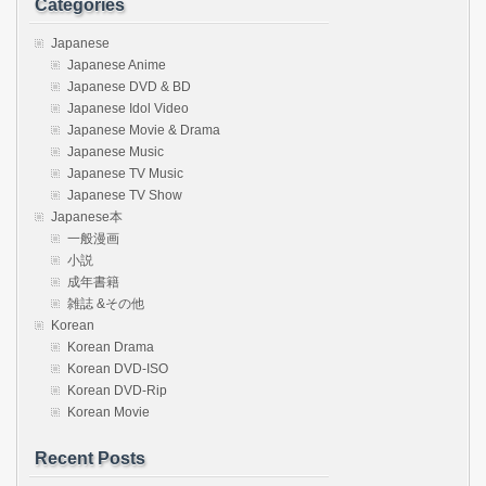
Categories
Japanese
Japanese Anime
Japanese DVD & BD
Japanese Idol Video
Japanese Movie & Drama
Japanese Music
Japanese TV Music
Japanese TV Show
Japanese本
一般漫画
小説
成年書籍
雑誌 &その他
Korean
Korean Drama
Korean DVD-ISO
Korean DVD-Rip
Korean Movie
Recent Posts