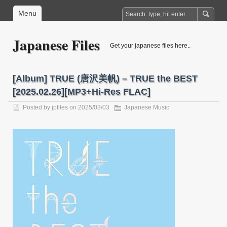
Menu
Japanese Files
Get your japanese files here..
[Album] TRUE (唐沢美帆) – TRUE the BEST
[2025.02.26][MP3+Hi-Res FLAC]
Posted by
jpfiles
on 2025/03/03
Japanese Music