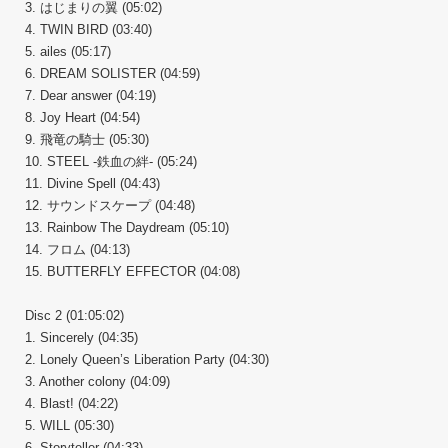
3. はじまりの翼 (05:02)
4. TWIN BIRD (03:40)
5. ailes (05:17)
6. DREAM SOLISTER (04:59)
7. Dear answer (04:19)
8. Joy Heart (04:54)
9. 飛竜の騎士 (05:30)
10. STEEL -鉄血の絆- (05:24)
11. Divine Spell (04:43)
12. サウンドスケープ (04:48)
13. Rainbow The Daydream (05:10)
14. フロム (04:13)
15. BUTTERFLY EFFECTOR (04:08)
Disc 2 (01:05:02)
1. Sincerely (04:35)
2. Lonely Queen’s Liberation Party (04:30)
3. Another colony (04:09)
4. Blast! (04:22)
5. WILL (05:30)
6. Storyteller (04:33)