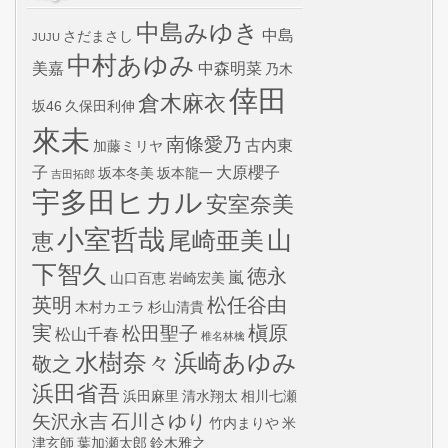
中島みゆき
中島
さだまさし
JUJU
中村あゆみ
美嘉
中森明菜
乃木
倖田
倉木麻衣
坂46
久保田利伸
來未
南條愛乃
古内東
加藤ミリヤ
子
大原櫻子
坂本冬美
坂本龍一
吉田拓郎
宇多田ヒカル
安室奈美
小室哲哉
山
尾崎亜美
恵
下智久
徳永
嵐
山口百恵
岩崎宏美
英明
松任谷由
木村カエラ
杉山清貴
実
槇原
松田聖子
松山千春
椎名林檎
水樹奈々
浜崎あゆみ
敬之
浜田省吾
浜田麻里
清水翔太
相川七瀬
矢沢永吉
石川さゆり
竹内まりや
米
津玄師
葉加瀬太郎
鈴木雅之