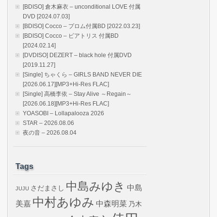
[BDISO] 倉木麻衣 – unconditional LOVE 付属
DVD [2024.07.03]
[BDISO] Cocco – プロム付属BD [2022.03.23]
[BDISO] Cocco – ビアトリス 付属BD
[2024.02.14]
[DVDISO] DEZERT – black hole 付属DVD
[2019.11.27]
[Single] ちゃくら – GIRLS BAND NEVER DIE
[2026.06.17][MP3+Hi-Res FLAC]
[Single] 高橋李依 – Stay Alive ～Regain～
[2026.06.18][MP3+Hi-Res FLAC]
YOASOBI – Lollapalooza 2026
STAR – 2026.08.06
夜の音 – 2026.08.04
Tags
中島みゆき
中島
さだまさし
JUJU
中村あゆみ
美嘉
中森明菜
乃木