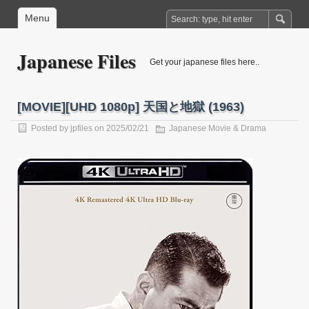
Menu
Japanese Files
Get your japanese files here..
[MOVIE][UHD 1080p] 天国と地獄 (1963)
Posted by
jpfiles
on 2025/02/21
Japanese Movie & Drama