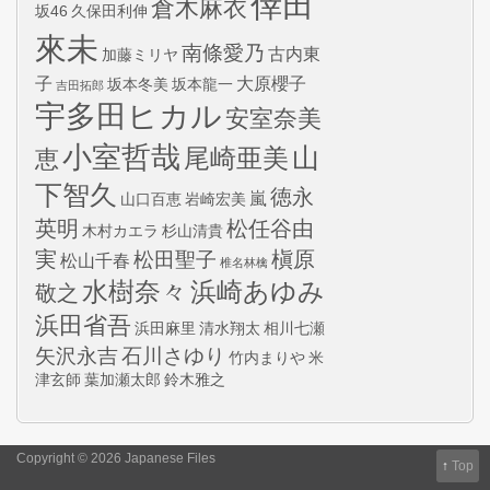
倖田
倉木麻衣
坂46
久保田利伸
來未
南條愛乃
古内東
加藤ミリヤ
子
大原櫻子
坂本冬美
坂本龍一
吉田拓郎
宇多田ヒカル
安室奈美
小室哲哉
山
尾崎亜美
恵
下智久
徳永
嵐
山口百恵
岩崎宏美
英明
松任谷由
木村カエラ
杉山清貴
実
槇原
松田聖子
松山千春
椎名林檎
水樹奈々
浜崎あゆみ
敬之
浜田省吾
浜田麻里
清水翔太
相川七瀬
矢沢永吉
石川さゆり
竹内まりや
米
津玄師
葉加瀬太郎
鈴木雅之
Copyright © 2026 Japanese Files
↑
Top