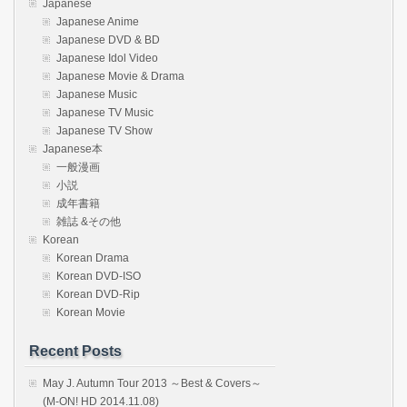
Japanese
Japanese Anime
Japanese DVD & BD
Japanese Idol Video
Japanese Movie & Drama
Japanese Music
Japanese TV Music
Japanese TV Show
Japanese本
一般漫画
小説
成年書籍
雑誌 &その他
Korean
Korean Drama
Korean DVD-ISO
Korean DVD-Rip
Korean Movie
Recent Posts
May J. Autumn Tour 2013 ～Best & Covers～
(M-ON! HD 2014.11.08)