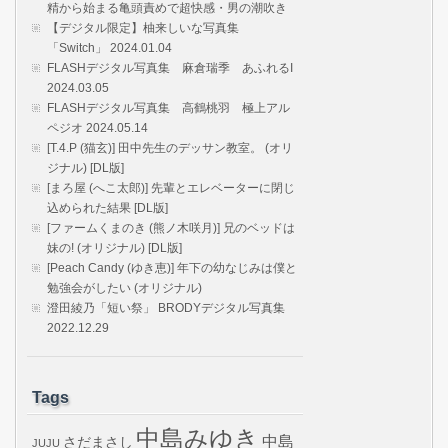
精から始まる亀頭責めで超快感・男の潮吹き
【デジタル限定】柚来しいな写真集
「Switch」 2024.01.04
FLASHデジタル写真集 麻倉瑞季 あふれるI
2024.03.05
FLASHデジタル写真集 高鶴桃羽 極上アル
ペジオ 2024.05.14
[T.4.P (猫玄)] 田中先生のデッサン教室。 (オリ
ジナル) [DL版]
[まろ屋 (へこ太郎)] 先輩とエレベーターに閉じ
込められた結果 [DL版]
[ファームくまのき (熊ノ木咲月)] 兄のベッドは
妹の! (オリジナル) [DL版]
[Peach Candy (ゆき恵)] 年下の幼なじみは僕と
勉強会がしたい (オリジナル)
澄田綾乃「短い祭」 BRODYデジタル写真集
2022.12.29
Tags
中島みゆき
中島
さだまさし
JUJU