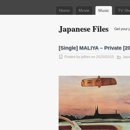
Home
Movie
Music
TV Sh
Japanese Files
Get your j
[Single] MALIYA – Private [2
Posted by
jpfiles
on 2025/02/15
Japa