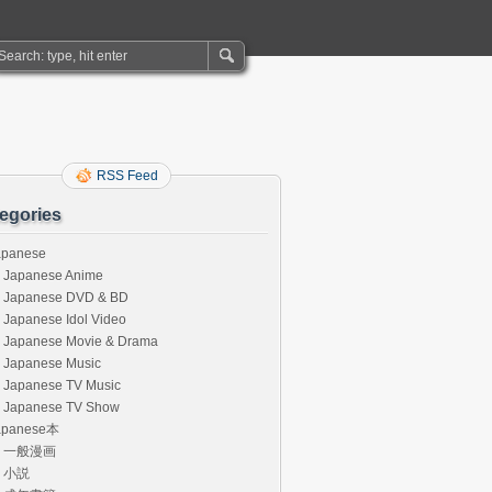
RSS Feed
egories
apanese
Japanese Anime
Japanese DVD & BD
Japanese Idol Video
Japanese Movie & Drama
Japanese Music
Japanese TV Music
Japanese TV Show
apanese本
一般漫画
小説