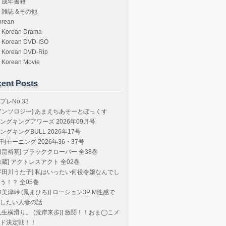
成年書籍
雑誌 &その他
orean
Korean Drama
Korean DVD-ISO
Korean DVD-Rip
Korean Movie
ent Posts
プレNo.33
アンソロジー] あまえちあそーとぼっくす
ングキングアワーズ 2026年09月号
ングキングBULL 2026年17号
刊モーニング 2026年36・37号
田畠裕基] ブラッククローバー 全38巻
椋蔵] アクトレスアクト 全02巻
宇田川うた子] 私はいったい何役令嬢なんでし
う！？ 全05巻
弥美津峠 (鳳まひろ)] ローション3P M性感で
したい人妻の話
人生横滑り。 (荒岸来歩)] 激闘！！おま◯こメ
ド決定戦！！