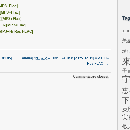
MP3+Flac]
][MP3+Flac]
Ta
)[MP3+Flac]
7.16][MP3+Flac]
[MP3+Hi-Res FLAC]
JUJ
美
坂4
02.05]
[Album] 北山宏光 – Just Like That [2025.02.04][MP3+Hi-
Res FLAC]
→
子
Comments are closed.
恵
下
英
実
敬