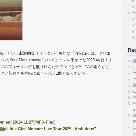
K
Rec
あげる」という刺激的なリリックが印象的な「Private」は、クリエ
のKota Matsukawaがプロデュースを手がけた2025 年初リリ
週
グのフィーリングを盛り込んだサウンドとMALIYAの滑らかな
[
ックと新鮮さを同時に感じられる1曲となっている。
ヤ
ヤ
週
[
[
[
ょ
[
癒
ym en) [2024.11.27][MP3+Flac]
[
感触 Little Glee Monster Live Tour 2025 “Ambitious”
イ