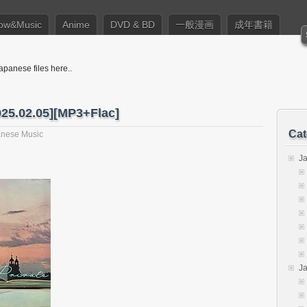
ow&Music
Anime
DVD & BD
一般漫画
成年書籍
apanese files here..
025.02.05][MP3+Flac]
Cat
nese Music
J
J