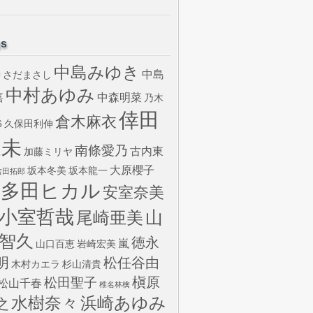
gs
中島みゆき
中島
さだまさし
U
中村あゆみ
嘉
中森明菜
乃木
倖田
倉木麻衣
6
久保田利伸
來未
南條愛乃
古内東
加藤ミリヤ
大原櫻子
坂本冬美
坂本龍一
吉田拓郎
宇多田ヒカル
安室奈美
小室哲哉
山
尾崎亜美
智久
徳永
嵐
山口百恵
岩崎宏美
明
松任谷由
木村カエラ
杉山清貴
槇原
松田聖子
松山千春
椎名林檎
水樹奈々
浜崎あゆみ
之