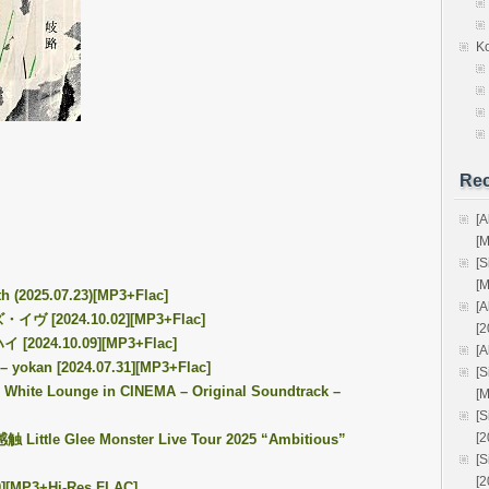
K
Rec
[
[
[
[
th (2025.07.23)[MP3+Flac]
[
ズ・イヴ [2024.10.02][MP3+Flac]
[2
イ [2024.10.09][MP3+Flac]
[A
– yokan [2024.07.31][MP3+Flac]
[
White Lounge in CINEMA – Original Soundtrack –
[
[
[
感触 Little Glee Monster Live Tour 2025 “Ambitious”
[
[
][MP3+Hi-Res FLAC]