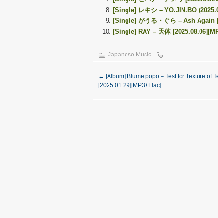
[Single] レキシ – YO.JIN.BO (2025.0
[Single] がうる・ぐら – Ash Again [2
[Single] RAY – 天体 [2025.08.06][M
Japanese Music
←
[Album] Blume popo – Test for Texture of T
[2025.01.29][MP3+Flac]