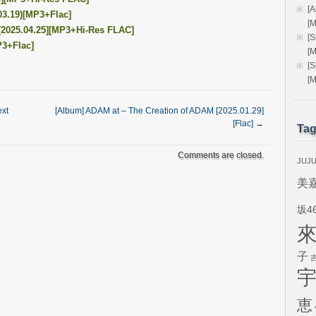
[
3.19)[MP3+Flac]
[
025.04.25][MP3+Hi-Res FLAC]
[
P3+Flac]
[
[
[
ext
[Album] ADAM at – The Creation of ADAM [2025.01.29]
[Flac]
→
Ta
Comments are closed.
JUJ
美
坂4
子
恵