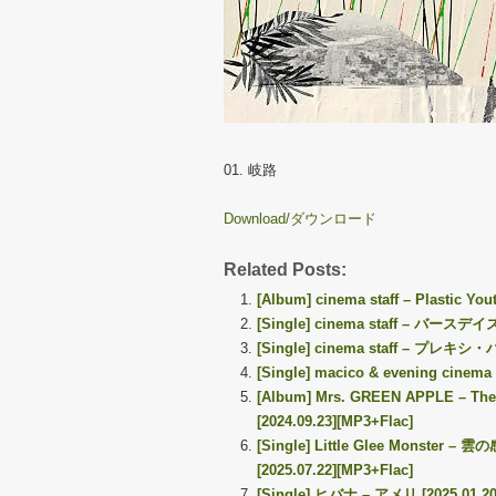
01. 岐路
Download/ダウンロード
Related Posts:
[Album] cinema staff – Plastic You
[Single] cinema staff – バースデイ
[Single] cinema staff – プレキシ・ハ
[Single] macico & evening cinema 
[Album] Mrs. GREEN APPLE – The 
[2024.09.23][MP3+Flac]
[Single] Little Glee Monster – 雲の
[2025.07.22][MP3+Flac]
[Single] ヒバナ – アメリ [2025.01.20