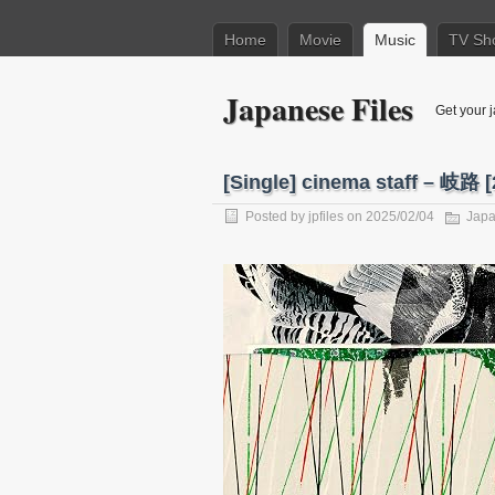
Home
Movie
Music
TV Sh
Japanese Files
Get your j
[Single] cinema staff – 岐路 
Posted by
jpfiles
on 2025/02/04
Japa