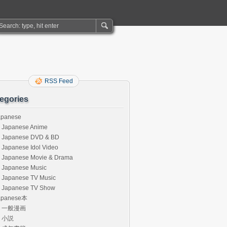
RSS Feed
egories
apanese
Japanese Anime
Japanese DVD & BD
Japanese Idol Video
Japanese Movie & Drama
Japanese Music
Japanese TV Music
Japanese TV Show
apanese本
一般漫画
小説