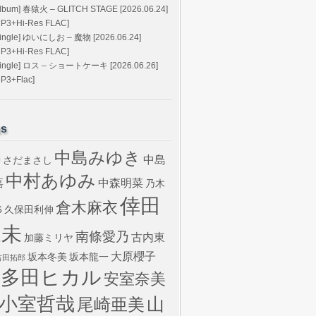
Album] 春猿火 – GLITCH STAGE [2026.06.24]
MP3+Hi-Res FLAC]
Single] ゆいにしお – 魔物 [2026.06.24]
MP3+Hi-Res FLAC]
Single] ロス – ショートケーキ [2026.06.26]
MP3+Flac]
gs
中島みゆき
中島
さだまさし
U
中村あゆみ
嘉
中森明菜
乃木
倖田
倉木麻衣
6
久保田利伸
來未
南條愛乃
古内東
加藤ミリヤ
大原櫻子
坂本冬美
坂本龍一
吉田拓郎
宇多田ヒカル
安室奈美
小室哲哉
山
尾崎亜美