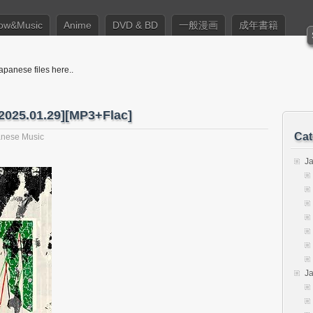
ow&Music
Anime
DVD & BD
一般漫画
成年書籍
apanese files here..
[2025.01.29][MP3+Flac]
Cat
nese Music
J
J