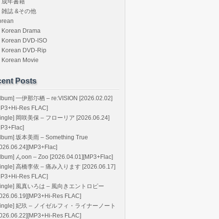
成年書籍
雑誌 &その他
orean
Korean Drama
Korean DVD-ISO
Korean DVD-Rip
Korean Movie
ent Posts
Album] 一伊那尓栖 – re:VISION [2026.02.02]
MP3+Hi-Res FLAC]
Single] 岡咲美保 – フローリア [2026.06.24]
MP3+Flac]
Album] 坂本美雨 – Something True
026.06.24][MP3+Flac]
lbum] んoon – Zoo [2026.04.01][MP3+Flac]
Single] 高橋李依 – 痛み入ります [2026.06.17]
MP3+Hi-Res FLAC]
Single] 風真いろは – 風向きエントロピー
2026.06.19][MP3+Hi-Res FLAC]
Single] 妃玖 – ノイゼルフィ・ライナーノート
2026.06.22][MP3+Hi-Res FLAC]