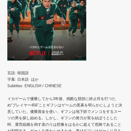
言語: 韓国語
字幕: 日本語 ほか
Subtitles: ENGLISH / CHINESE
イカゲームで優勝してから3年後、残酷な競技に終止符を打つた
め“プレイヤー456”ことギフンはゲームの黒幕を明らかにしようと決
意していた。優勝賞金を使い、ギフンは地下鉄でメンコをするスー
ツの男を探し始める。しかし、ギフンの努力が実を結ぼうとした
時、運営組織を倒す道のりは想像をはるかに超えて危険であること
が判明する。ゲームを終わらせるため、再びギフンはゲームに足を