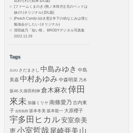
込められた結果 [DL版]
[ファームくまのき (熊ノ木咲月)] 兄のベッドは
妹の! (オリジナル) [DL版]
[Peach Candy (ゆき恵)] 年下の幼なじみは僕と
勉強会がしたい (オリジナル)
澄田綾乃「短い祭」 BRODYデジタル写真集
2022.12.29
Tags
中島みゆき
中島
さだまさし
JUJU
中村あゆみ
美嘉
中森明菜
乃木
倖田
倉木麻衣
坂46
久保田利伸
來未
南條愛乃
古内東
加藤ミリヤ
子
大原櫻子
坂本冬美
坂本龍一
吉田拓郎
宇多田ヒカル
安室奈美
小室哲哉
山
尾崎亜美
恵