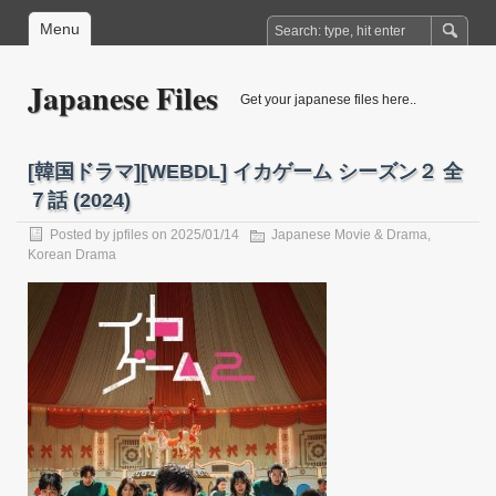
Menu
Japanese Files
Get your japanese files here..
[韓国ドラマ][WEBDL] イカゲーム シーズン２ 全
７話 (2024)
Posted by
jpfiles
on 2025/01/14
Japanese Movie & Drama
,
Korean Drama