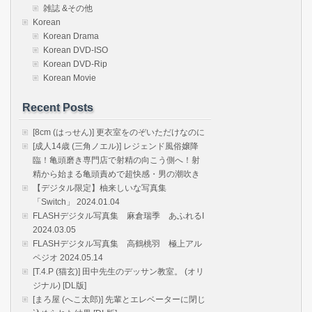
雑誌 &その他
Korean
Korean Drama
Korean DVD-ISO
Korean DVD-Rip
Korean Movie
Recent Posts
[8cm (はっせん)] 更衣室をのぞいただけなのに
[成人14歳 (三角ノエル)] レジェンド風俗嬢降
臨！亀頭磨き専門店で射精の向こう側へ！射
精から始まる亀頭責めで超快感・男の潮吹き
【デジタル限定】柚来しいな写真集
「Switch」 2024.01.04
FLASHデジタル写真集 麻倉瑞季 あふれるI
2024.03.05
FLASHデジタル写真集 高鶴桃羽 極上アル
ペジオ 2024.05.14
[T.4.P (猫玄)] 田中先生のデッサン教室。 (オリ
ジナル) [DL版]
[まろ屋 (へこ太郎)] 先輩とエレベーターに閉じ