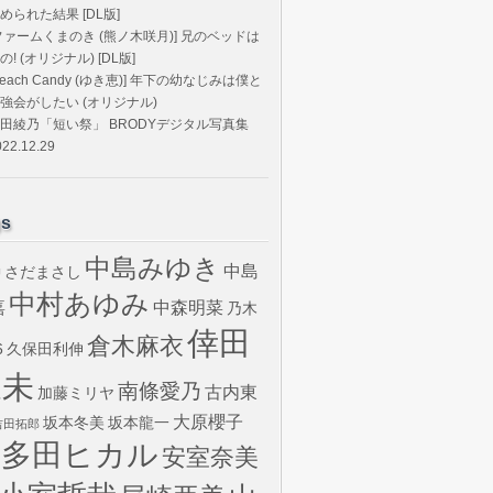
められた結果 [DL版]
ファームくまのき (熊ノ木咲月)] 兄のベッドは
の! (オリジナル) [DL版]
Peach Candy (ゆき恵)] 年下の幼なじみは僕と
強会がしたい (オリジナル)
田綾乃「短い祭」 BRODYデジタル写真集
022.12.29
gs
中島みゆき
中島
さだまさし
U
中村あゆみ
嘉
中森明菜
乃木
倖田
倉木麻衣
6
久保田利伸
來未
南條愛乃
古内東
加藤ミリヤ
大原櫻子
坂本冬美
坂本龍一
吉田拓郎
宇多田ヒカル
安室奈美