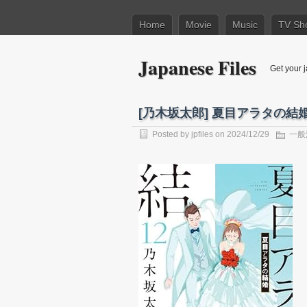
Home
Movie
Music
TV Sh
Japanese Files
Get your j
[乃木坂太郎] 夏目アラタの結婚
Posted by
jpfiles
on 2024/12/29
一般