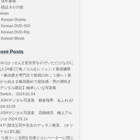
成年書籍
雑誌 &その他
orean
Korean Drama
Korean DVD-ISO
Korean DVD-Rip
Korean Movie
ent Posts
8cm (はっせん)] 更衣室をのぞいただけなのに
成人14歳 (三角ノエル)] レジェンド風俗嬢降
！亀頭磨き専門店で射精の向こう側へ！射
から始まる亀頭責めで超快感・男の潮吹き
デジタル限定】柚来しいな写真集
Switch」 2024.01.04
LASHデジタル写真集 麻倉瑞季 あふれるI
024.03.05
LASHデジタル写真集 高鶴桃羽 極上アル
ジオ 2024.05.14
T.4.P (猫玄)] 田中先生のデッサン教室。 (オリ
ナル) [DL版]
まろ屋 (へこ太郎)] 先輩とエレベーターに閉じ