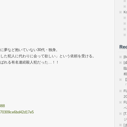
K
Rec
に夢など抱いていない30代・独身。
殺した犯人に代わりに会って欲しい」という依頼を受ける。
[
呼ばれる有名連続殺人犯だった…！！
[
臨
精
【
「
F
2
F
088
ペ
7b870309ce6bd42d17e5
[
ジ
[