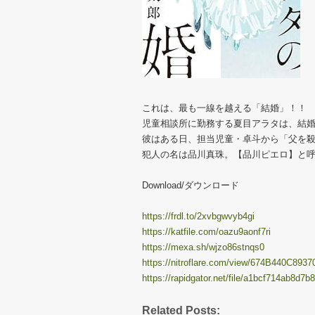
これは、最も一線を越える「結婚」！！
児童相談所に勤務する夏目アラタは、結婚
彼はある日、担当児童・卓斗から「父を
犯人の名は品川真珠。【品川ピエロ】と
Download/ダウンロード
https://frdl.to/2xvbgwvyb4gi
https://katfile.com/oazu9aonf7ri
https://mexa.sh/wjzo86stnqs0
https://nitroflare.com/view/674B440C8937
https://rapidgator.net/file/a1bcf714ab8d
Related Posts: