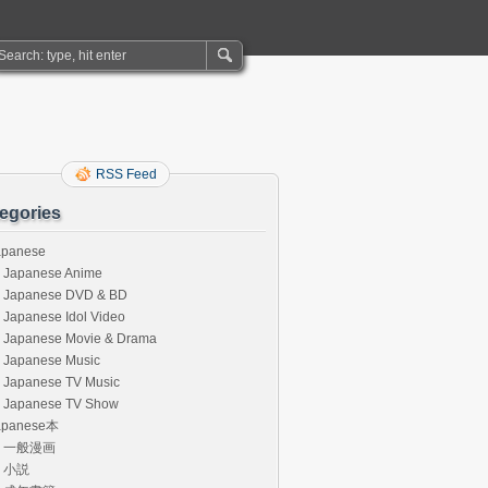
RSS Feed
egories
apanese
Japanese Anime
Japanese DVD & BD
Japanese Idol Video
Japanese Movie & Drama
Japanese Music
Japanese TV Music
Japanese TV Show
apanese本
一般漫画
小説