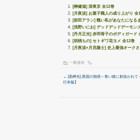
[榊健滋] 深東京 全12巻
[月夜涙] お菓子職人の成り上がり 全
[前田アラン] 醜い私があなたになるま
[浅野いにお] デッドデッドデーモン
[丹月正光] 赤羽骨子のボディガード 
[胡桃ちの] セトギワ花ヨメ 全12巻
[月夜涙×月見隆士] 史上最強オーク
一般漫画
←
[黒岬光] 異国の熱情～青い瞳に射抜かれて
行本版】