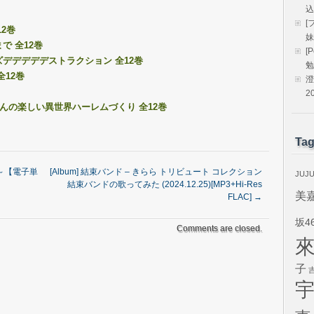
込
[
12巻
妹
で 全12巻
[
ズデデデデデストラクション 全12巻
勉
全12巻
澄
2
さんの楽しい異世界ハーレムづくり 全12巻
Ta
～【電子単
[Album] 結束バンド – きらら トリビュート コレクション
JUJ
結束バンドの歌ってみた (2024.12.25)[MP3+Hi-Res
美
FLAC]
→
坂4
Comments are closed.
子