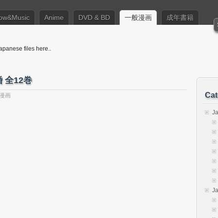
ow&Music
Anime
DVD & BD
一般漫画
成年書籍
apanese files here..
 全12巻
Cat
漫画
J
J