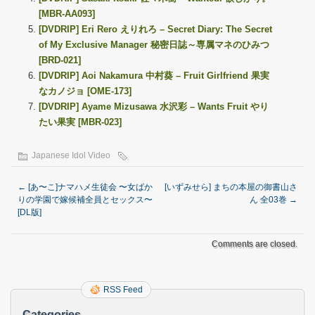
[MBR-AA093]
[DVDRIP] Eri Rero えりれろ – Secret Diary: The Secret
of My Exclusive Manager 秘密日誌～専属マネのひみつ
[BRD-021]
[DVDRIP] Aoi Nakamura 中村葵 – Fruit Girlfriend 果実
なカノジョ [OME-173]
[DVDRIP] Ayame Mizusawa 水沢彩 – Wants Fruit やり
たい果実 [MBR-023]
Japanese Idol Video
←
[あ〜こ]ナマハメ生徒会 〜女ばか
[いずみせら] まちの本屋の御書山さ
りの学園で嫁候補全員とセックス〜
ん 全03巻
→
[DL版]
Comments are closed.
RSS Feed
Categories