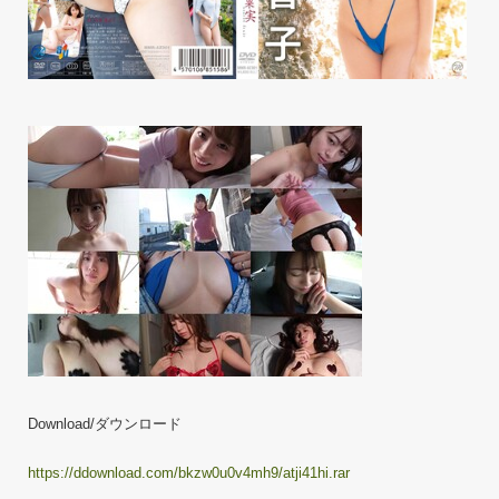
Download/ダウンロード
https://ddownload.com/bkzw0u0v4mh9/atji41hi.rar