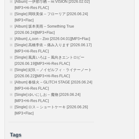
[Album] 一伊那尓栖 – re:VISION [2026.02.02]
[MP3+Hi-Res FLAC]
[Single] 岡咲美保 – フローリア [2026.06.24]
[MP3+Flac]
[Album] 坂本美雨 – Something True
[2026.06.24][MP3+Flac]
[Album] んoon – Zoo [2026.04.01][MP3+Flac]
[Single] 高橋李依 – 痛み入ります [2026.06.17]
[MP3+Hi-Res FLAC]
[Single] 風真いろは – 風向きエントロピー
[2026.06.19][MP3+Hi-Res FLAC]
[Single] 妃玖 – ノイゼルフィ・ライナーノート
[2026.06.22][MP3+Hi-Res FLAC]
[Album] 春猿火 – GLITCH STAGE [2026.06.24]
[MP3+Hi-Res FLAC]
[Single] ゆいにしお – 魔物 [2026.06.24]
[MP3+Hi-Res FLAC]
[Single] ロス – ショートケーキ [2026.06.26]
[MP3+Flac]
Tags