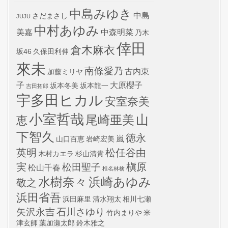
中島みゆき
中島
さだまさし
JUJU
中村あゆみ
美嘉
中森明菜
乃木
倖田
倉木麻衣
坂46
久保田利伸
來未
南條愛乃
古内東
加藤ミリヤ
子
大原櫻子
坂本冬美
坂本龍一
吉田拓郎
宇多田ヒカル
安室奈美
小室哲哉
山
尾崎亜美
恵
下智久
徳永
嵐
山口百恵
岩崎宏美
英明
松任谷由
木村カエラ
杉山清貴
実
槇原
松田聖子
松山千春
椎名林檎
水樹奈々
浜崎あゆみ
敬之
浜田省吾
浜田麻里
清水翔太
相川七瀬
矢沢永吉
石川さゆり
竹内まりや
米
津玄師
葉加瀬太郎
鈴木雅之