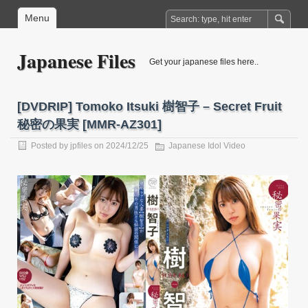
Menu
Japanese Files
Get your japanese files here..
[DVDRIP] Tomoko Itsuki 樹智子 – Secret Fruit
秘密の果実 [MMR-AZ301]
Posted by
jpfiles
on 2024/12/25
Japanese Idol Video