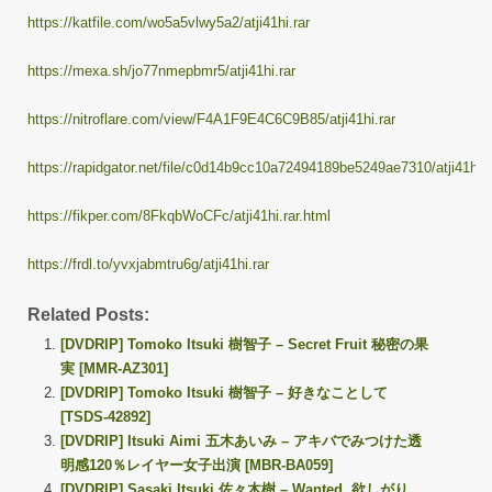
https://katfile.com/wo5a5vlwy5a2/atji41hi.rar
https://mexa.sh/jo77nmepbmr5/atji41hi.rar
https://nitroflare.com/view/F4A1F9E4C6C9B85/atji41hi.rar
https://rapidgator.net/file/c0d14b9cc10a72494189be5249ae7310/atji41hi.r
https://fikper.com/8FkqbWoCFc/atji41hi.rar.html
https://frdl.to/yvxjabmtru6g/atji41hi.rar
Related Posts:
[DVDRIP] Tomoko Itsuki 樹智子 – Secret Fruit 秘密の果
実 [MMR-AZ301]
[DVDRIP] Tomoko Itsuki 樹智子 – 好きなことして
[TSDS-42892]
[DVDRIP] Itsuki Aimi 五木あいみ – アキバでみつけた透
明感120％レイヤー女子出演 [MBR-BA059]
[DVDRIP] Sasaki Itsuki 佐々木樹 – Wanted. 欲しがり。