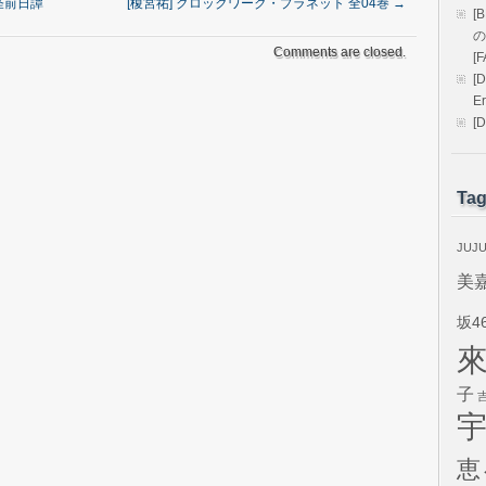
ノ怪前日譚
[榎宮祐] クロックワーク・プラネット 全04巻
→
[
の
Comments are closed.
[
[
E
[
Ta
JUJ
美
坂4
子
恵