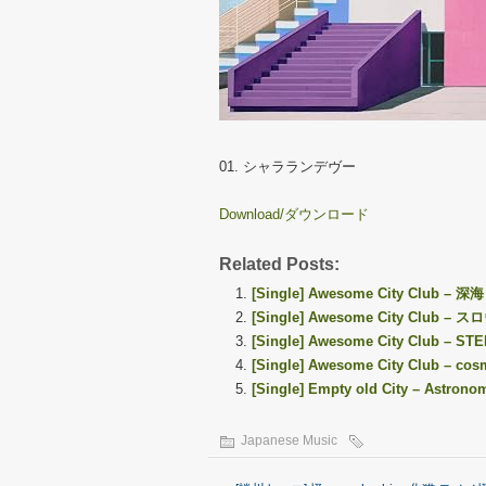
01. シャラランデヴー
Download/ダウンロード
Related Posts:
[Single] Awesome City Club – 深海 
[Single] Awesome City Club – ス
[Single] Awesome City Club – STEP
[Single] Awesome City Club – cos
[Single] Empty old City – Astrono
Japanese Music