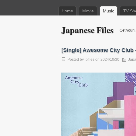
Home
Movie
Music
TV Sh
Japanese Files
Get your j
[Single] Awesome City Cl
Posted by
jpfiles
on 2024/10/30
Japa