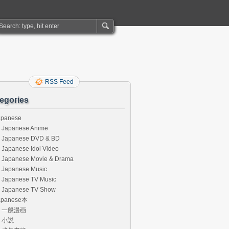
RSS Feed
egories
apanese
Japanese Anime
Japanese DVD & BD
Japanese Idol Video
Japanese Movie & Drama
Japanese Music
Japanese TV Music
Japanese TV Show
apanese本
一般漫画
小説