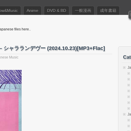
ow&Music
Anime
DVD & BD
一般漫画
成年書籍
apanese files here..
ub – シャラランデヴー (2024.10.23)[MP3+Flac]
Cat
nese Music
J
J