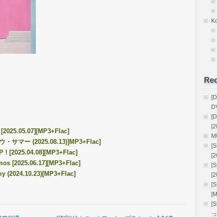
K
Rec
[
D
[
[2
[2025.05.07][MP3+Flac]
M
ロウ・サマー (2025.08.13)]MP3+Flac]
[
 ! [2025.04.08][MP3+Flac]
[
mos [2025.06.17][MP3+Flac]
[
my (2024.10.23)[MP3+Flac]
[
[
[
[
っ!