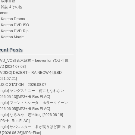
成年書籍
雑誌 &その他
orean
Korean Drama
Korean DVD-ISO
Korean DVD-Rip
Korean Movie
ent Posts
DVD_VOB] 倉木麻衣 – forever for YOU 付属
VD [2024.07.03]
DVDISO] DEZERT – RAINBOW 付属BD
021.07.21]
USIC STATION – 2026.08.07
Single] ヤングスキニー – 何にもなれない
2026.05.13][MP3+Hi-Res FLAC]
Single] ファントムシータ – ホラークイーン
2026.06.05][MP3+Hi-Res FLAC]
Single] なるみや – 恋のfrog [2026.06.19]
MP3+Hi-Res FLAC]
Single] サバシスター – 君が笑うほど夢中に夏
 [2026.06.26][MP3+Flac]