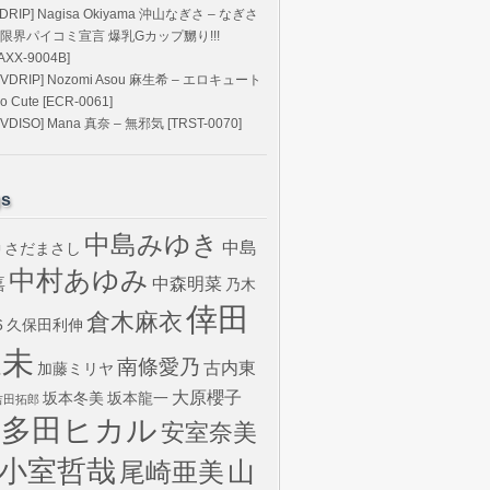
BDRIP] Nagisa Okiyama 沖山なぎさ – なぎさ
限界パイコミ宣言 爆乳Gカップ嬲り!!!
FAXX-9004B]
DVDRIP] Nozomi Asou 麻生希 – エロキュート
ro Cute [ECR-0061]
DVDISO] Mana 真奈 – 無邪気 [TRST-0070]
gs
中島みゆき
中島
さだまさし
U
中村あゆみ
嘉
中森明菜
乃木
倖田
倉木麻衣
6
久保田利伸
來未
南條愛乃
古内東
加藤ミリヤ
大原櫻子
坂本冬美
坂本龍一
吉田拓郎
宇多田ヒカル
安室奈美
小室哲哉
山
尾崎亜美