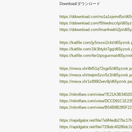
Download/ダウンロード
https://ddownload.com/no1a1sjemd5x/d65y
https://ddownload.com/f5htednccrlp/d65yzr
https://ddownload.com/lmar4nwkh2jo/d65yz
https://katfile.com/jy5nsxxi2ckt/d65yzrxk.p
https://katfile.com/1lk3htykt7gq/d65yzrxk.
https://katfile.com/4er1tpsguxma/d65yzrxk
https://mexa.sh/4bf51q72sge5/d65yzrxk.pa
https://mexa.sh/rtwpm5zzr5z3/d65yzrxk.pa
https://mexa.sh/1s899l2wrv9j/d65yzrxk.par
https://nitroflare.com/view/7E21A3B34020
https://nitroflare.com/view/DCCD91C1E23
https://nitroflare.com/view/B54B8B285F22
https://rapidgator.net/file/7e9f4edb27bc1
https://rapidgator.net/file/733bdc40286dc