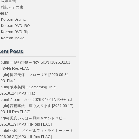
成年書籍
雑誌 &その他
orean
Korean Drama
Korean DVD-ISO
Korean DVD-Rip
Korean Movie
ent Posts
Album] 一伊那尓栖 – re:VISION [2026.02.02]
MP3+Hi-Res FLAC]
Single] 岡咲美保 – フローリア [2026.06.24]
MP3+Flac]
Album] 坂本美雨 – Something True
026.06.24][MP3+Flac]
lbum] んoon – Zoo [2026.04.01][MP3+Flac]
Single] 高橋李依 – 痛み入ります [2026.06.17]
MP3+Hi-Res FLAC]
Single] 風真いろは – 風向きエントロピー
2026.06.19][MP3+Hi-Res FLAC]
Single] 妃玖 – ノイゼルフィ・ライナーノート
2026.06.22][MP3+Hi-Res FLAC]