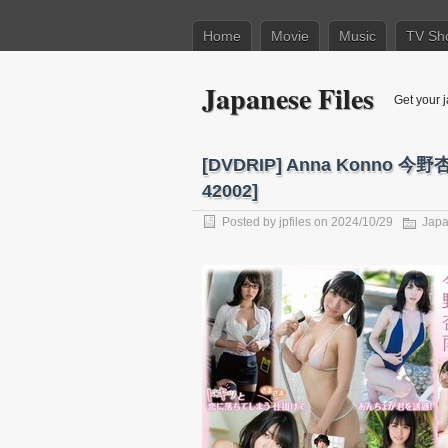
Home
Movie
Music
TV Sh
Japanese Files
Get your j
[DVDRIP] Anna Konno 今
42002]
Posted by
jpfiles
on 2024/10/29
Japa