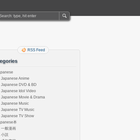
RSS Feed
egories
apanese
Japanese Anime
Japanese DVD & BD
Japanese Idol Video
Japanese Movie & Drama
Japanese Music
Japanese TV Music
Japanese TV Show
apanese本
一般漫画
小説