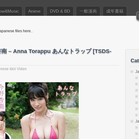
ow&Music
Anime
DVD & BD
一般漫画
成年書籍
apanese files here..
野杏南 – Anna Torappu あんなトラップ [TSDS-
Cat
nese Idol Video
J
J