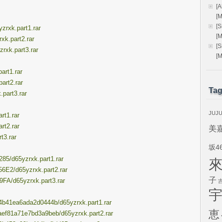
[
[
[
zrxk.part1.rar
[
xk.part2.rar
[
rxk.part3.rar
[
art1.rar
part2.rar
Ta
.part3.rar
JUJ
rt1.rar
rt2.rar
美
t3.rar
坂4
285/d65yzrxk.part1.rar
56E2/d65yzrxk.part2.rar
子
9FA/d65yzrxk.part3.rar
7f4b41ea6ada2d0444b/d65yzrxk.part1.rar
恵
2aef81a71e7bd3a9beb/d65yzrxk.part2.rar