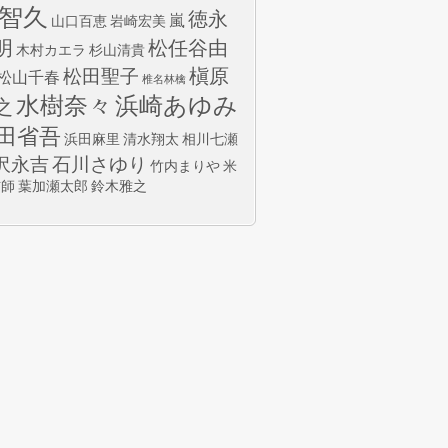
智久
徳永
嵐
山口百恵
岩崎宏美
明
松任谷由
木村カエラ
杉山清貴
槇原
松田聖子
松山千春
椎名林檎
水樹奈々
浜崎あゆみ
之
田省吾
浜田麻里
清水翔太
相川七瀬
沢永吉
石川さゆり
竹内まりや
米
玄師
葉加瀬太郎
鈴木雅之