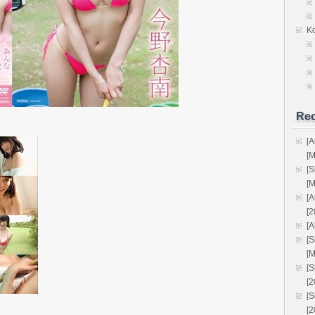
K
Rec
[
[
[
[
[
[2
[A
[
[
[
[
[
[