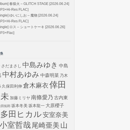
Album] 春猿火 – GLITCH STAGE [2026.06.24]
MP3+Hi-Res FLAC]
Single] ゆいにしお – 魔物 [2026.06.24]
MP3+Hi-Res FLAC]
Single] ロス – ショートケーキ [2026.06.26]
MP3+Flac]
gs
中島みゆき
中島
さだまさし
U
中村あゆみ
嘉
中森明菜
乃木
倖田
倉木麻衣
6
久保田利伸
來未
南條愛乃
古内東
加藤ミリヤ
大原櫻子
坂本冬美
坂本龍一
吉田拓郎
宇多田ヒカル
安室奈美
小室哲哉
山
尾崎亜美