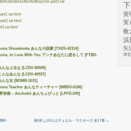
3c3b453e02be114bcfb/d65yzrxk.part3.rar
下
英
rt1.rar.html
art2.rar.html
実
t3.rar.html
敬
浜
矢
Anna Shosetsuka あんな小説家 [TSDS-42114]
津
 Anna, In Love With You アンナあなたに恋をして [FTBD-
 あんなぷるな [LCDV-40509]
 こんなあんな [LCDV-40557]
あんな女 [BOMB-1031]
 Anna Teacher あんなティーチャー [WBDV-0106]
 今野杏南 – Anchobit あんちょびっと [LPFD-249]
MBR-
[松本しげのぶ] デュエル・マスターズ 全17巻
→