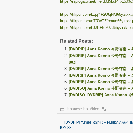
https://rapidgator.net/file/d0d5bdf4fb160
https://fikper.com/EqqYF2Q8jN/d65yzrxk.pa
https://fikper.com/eTRWTZfona/d65yzrxk.p
https://fikper.com/tUJEFIqx0i/d65yzrxk.par
Related Posts:
[DVDRIP] Anna Konno 今野杏南 – 
[DVDRIP] Anna Konno 今野杏南 –
003]
[DVDRIP] Anna Konno 今野杏南 –
[DVDRIP] Anna Konno 今野杏南 –
[DVDRIP] Anna Konno 今野杏南 – 
[DVDISO] Anna Konno 今野杏南 –
[DVDISO+DVDRIP] Anna Konno
Japanese Idol Video
←
[DVDRIP] Yumeji ゆめじ – Nudity 赤裸々 [
BM033]