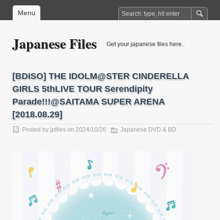
Menu
Japanese Files
Get your japanese files here..
[BDISO] THE IDOLM@STER CINDERELLA
GIRLS 5thLIVE TOUR Serendipity
Parade!!!@SAITAMA SUPER ARENA
[2018.08.29]
Posted by
jpfiles
on 2024/10/26
Japanese DVD & BD