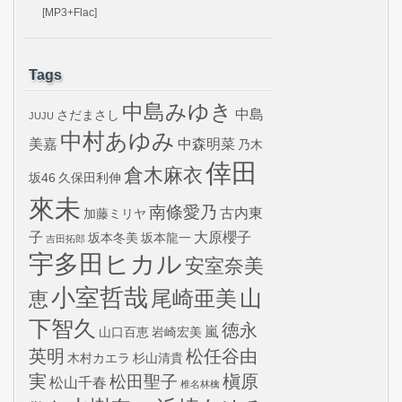
[MP3+Flac]
Tags
中島みゆき
中島
さだまさし
JUJU
中村あゆみ
美嘉
中森明菜
乃木
倖田
倉木麻衣
坂46
久保田利伸
來未
南條愛乃
古内東
加藤ミリヤ
子
大原櫻子
坂本冬美
坂本龍一
吉田拓郎
宇多田ヒカル
安室奈美
小室哲哉
山
尾崎亜美
恵
下智久
徳永
嵐
山口百恵
岩崎宏美
英明
松任谷由
木村カエラ
杉山清貴
実
槇原
松田聖子
松山千春
椎名林檎