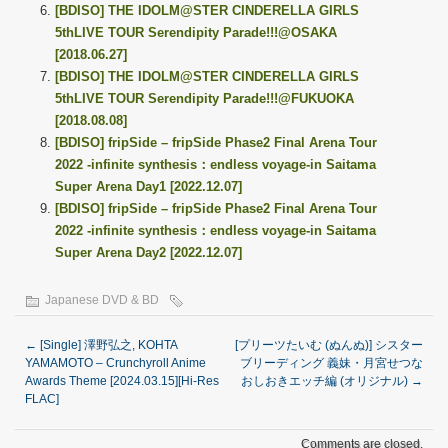
[BDISO] THE IDOLM@STER CINDERELLA GIRLS
5thLIVE TOUR Serendipity Parade!!!@OSAKA
[2018.06.27]
[BDISO] THE IDOLM@STER CINDERELLA GIRLS
5thLIVE TOUR Serendipity Parade!!!@FUKUOKA
[2018.08.08]
[BDISO] fripSide – fripSide Phase2 Final Arena Tour
2022 -infinite synthesis：endless voyage-in Saitama
Super Arena Day1 [2022.12.07]
[BDISO] fripSide – fripSide Phase2 Final Arena Tour
2022 -infinite synthesis：endless voyage-in Saitama
Super Arena Day2 [2022.12.07]
Japanese DVD & BD
←
[Single] 澤野弘之, KOHTA
[プリーツたいむ (ぬんぬ)] シスター
YAMAMOTO – Crunchyroll Anime
ブリーディング 義妹・月宮せつな
Awards Theme [2024.03.15][Hi-Res
おしおきエッチ編 (オリジナル)
→
FLAC]
Comments are closed.