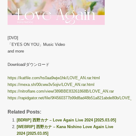
[DVD]
「EYES ON YOU」Music Video
and more
Download/ダウンロード
https://katfile.com/hs0aa9wjw1hk/LOVE_AN.rar.html
https://mexa.sh/00cww3v5ojiv/LOVE_AN.rar.html
https://nitroflare.com/view/389BBE83261868B/LOVE_AN.rar
https://rapidgator.net/file/9f4560377b99d8ad48b51a821abde80b/LOVE_AN
Related Posts:
[BDRIP] 西野カナ – Love Again Live 2024 [2025.03.05]
[WEBRIP] 西野カナ – Kana Nishino Love Again Live
2024 [2025.03.05]