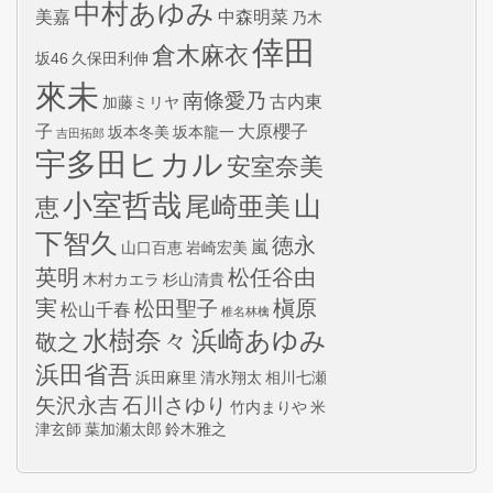
中村あゆみ
美嘉
中森明菜
乃木
倖田
倉木麻衣
坂46
久保田利伸
來未
南條愛乃
古内東
加藤ミリヤ
子
大原櫻子
坂本冬美
坂本龍一
吉田拓郎
宇多田ヒカル
安室奈美
小室哲哉
山
尾崎亜美
恵
下智久
徳永
嵐
山口百恵
岩崎宏美
英明
松任谷由
木村カエラ
杉山清貴
実
槇原
松田聖子
松山千春
椎名林檎
水樹奈々
浜崎あゆみ
敬之
浜田省吾
浜田麻里
清水翔太
相川七瀬
矢沢永吉
石川さゆり
竹内まりや
米
津玄師
葉加瀬太郎
鈴木雅之