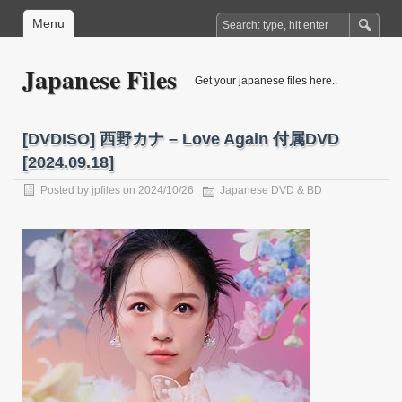
Menu
Japanese Files
Get your japanese files here..
[DVDISO] 西野カナ – Love Again 付属DVD
[2024.09.18]
Posted by
jpfiles
on 2024/10/26
Japanese DVD & BD