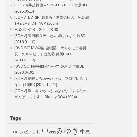
[BDISO] 手越祐也 – SINGLES BEST 付属BD
[2025.05.14]
[BDMV+BDRIP] 劇場版「進撃の巨人」完結編
THE LAST ATTACK (2024)
MUSIC FAIR – 2026.08.08
[BDMV] 藤田麻衣子 – 思い続ければ 付属BD
[2018.01.10]
[DVDISO] MM学園 合唱部 – めちゃモテ委員
長 めちゃヒット曲集② 付属DVD
[2011.01.12]
[DVDISO] Novelbright – PYRAMID 付属BD
[2026.04.01]
[BDMV] 夢限大みゅーたいぷ – プログレス サ
イン 付属BD [2025.12.24]
[BDMV] 異世界でもふもふなでなでするために
がんばってます。 Blu-ray BOX (2024)
Tags
中島みゆき
中島
さだまさし
JUJU