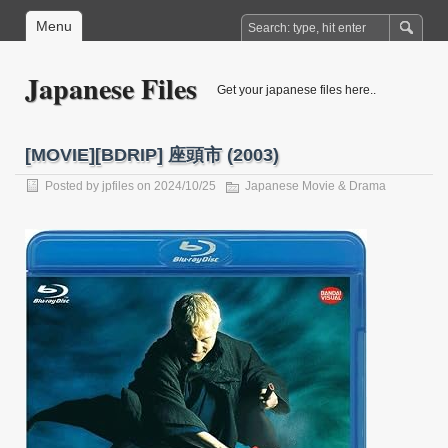
Menu
Japanese Files
Get your japanese files here..
[MOVIE][BDRIP] 座頭市 (2003)
Posted by
jpfiles
on 2024/10/25
Japanese Movie & Drama