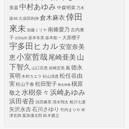
中村あゆみ
美嘉
中森明菜
乃木
倖田
倉木麻衣
坂46
久保田利伸
來未
南條愛乃
古内東
加藤ミリヤ
子
大原櫻子
坂本冬美
坂本龍一
吉田拓郎
宇多田ヒカル
安室奈美
小室哲哉
山
尾崎亜美
恵
下智久
徳永
嵐
山口百恵
岩崎宏美
英明
松任谷由
木村カエラ
杉山清貴
実
槇原
松田聖子
松山千春
椎名林檎
水樹奈々
浜崎あゆみ
敬之
浜田省吾
浜田麻里
清水翔太
相川七瀬
矢沢永吉
石川さゆり
竹内まりや
米
津玄師
葉加瀬太郎
鈴木雅之