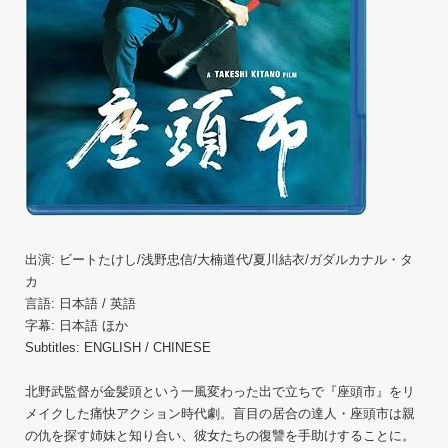
出演:‎ ビートたけし/浅野忠信/大楠道代/夏川結衣/ガダルカナル・タ
カ
言語: 日本語 / 英語
字幕: 日本語 ほか
Subtitles: ENGLISH / CHINESE
北野武監督が金髪頭という一風変わった出で立ちで『座頭市』をリ
メイクした痛快アクション時代劇。盲目の居合の達人・座頭市は親
の仇を探す姉妹と知り合い、彼女たちの復讐を手助けすることに。