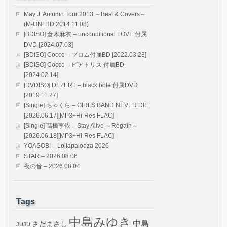
May J. Autumn Tour 2013 ～Best & Covers～
(M-ON! HD 2014.11.08)
[BDISO] 倉木麻衣 – unconditional LOVE 付属
DVD [2024.07.03]
[BDISO] Cocco – プロム付属BD [2022.03.23]
[BDISO] Cocco – ビアトリス 付属BD
[2024.02.14]
[DVDISO] DEZERT – black hole 付属DVD
[2019.11.27]
[Single] ちゃくら – GIRLS BAND NEVER DIE
[2026.06.17][MP3+Hi-Res FLAC]
[Single] 高橋李依 – Stay Alive ～Regain～
[2026.06.18][MP3+Hi-Res FLAC]
YOASOBI – Lollapalooza 2026
STAR – 2026.08.06
夜の音 – 2026.08.04
Tags
中島みゆき
中島
さだまさし
JUJU