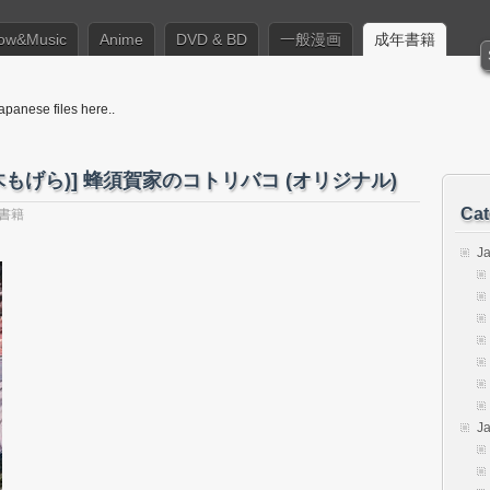
ow&Music
Anime
DVD & BD
一般漫画
成年書籍
apanese files here..
もげら)] 蜂須賀家のコトリバコ (オリジナル)
Cat
書籍
J
J