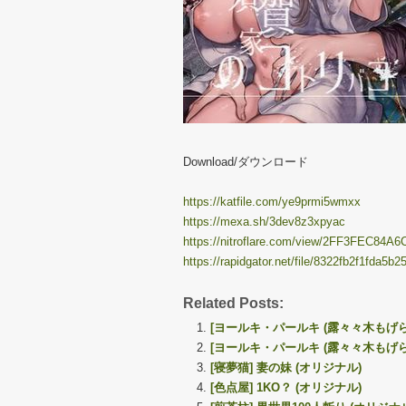
Download/ダウンロード
https://katfile.com/ye9prmi5wmxx
https://mexa.sh/3dev8z3xpyac
https://nitroflare.com/view/2FF3FEC84A
https://rapidgator.net/file/8322fb2f1fda5
Related Posts:
[ヨールキ・パールキ (露々々木もげら)
[ヨールキ・パールキ (露々々木もげら
[寝夢猫] 妻の妹 (オリジナル)
[色点屋] 1KO？ (オリジナル)