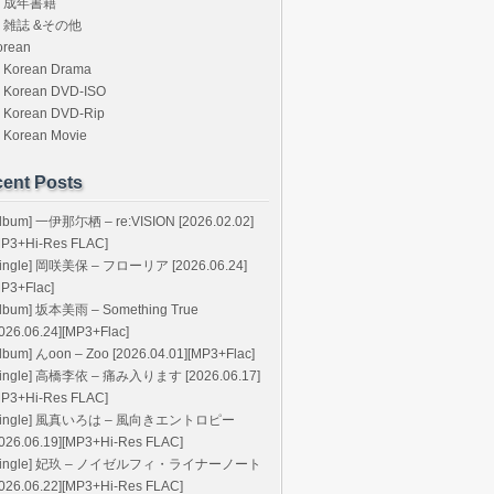
成年書籍
雑誌 &その他
orean
Korean Drama
Korean DVD-ISO
Korean DVD-Rip
Korean Movie
ent Posts
Album] 一伊那尓栖 – re:VISION [2026.02.02]
MP3+Hi-Res FLAC]
Single] 岡咲美保 – フローリア [2026.06.24]
MP3+Flac]
Album] 坂本美雨 – Something True
026.06.24][MP3+Flac]
lbum] んoon – Zoo [2026.04.01][MP3+Flac]
Single] 高橋李依 – 痛み入ります [2026.06.17]
MP3+Hi-Res FLAC]
Single] 風真いろは – 風向きエントロピー
2026.06.19][MP3+Hi-Res FLAC]
Single] 妃玖 – ノイゼルフィ・ライナーノート
2026.06.22][MP3+Hi-Res FLAC]