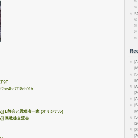
K
Rec
[
[
[
[
6CF9F
[
b25f2ae4bc7f18cb91b
[2
[A
[
] L教会と異端者一家 (オリジナル)
[
[
)] 異教徒交流会
[
[
[