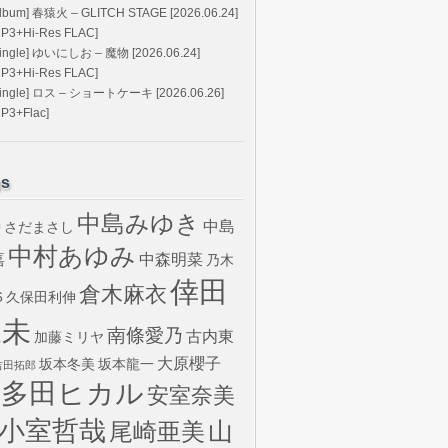
Album] 春猿火 – GLITCH STAGE [2026.06.24]
MP3+Hi-Res FLAC]
Single] ゆいにしお – 魔物 [2026.06.24]
MP3+Hi-Res FLAC]
Single] ロス – ショートケーキ [2026.06.26]
MP3+Flac]
gs
中島みゆき
中島
さだまさし
U
中村あゆみ
嘉
中森明菜
乃木
倖田
倉木麻衣
6
久保田利伸
來未
南條愛乃
古内東
加藤ミリヤ
大原櫻子
坂本冬美
坂本龍一
吉田拓郎
宇多田ヒカル
安室奈美
小室哲哉
山
尾崎亜美