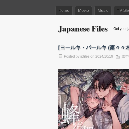
Home
Movie
Music
TV Sh
Japanese Files
Get your j
[ヨールキ・パールキ (露々々木
Posted by
jpfiles
on 2024/10/19
成年