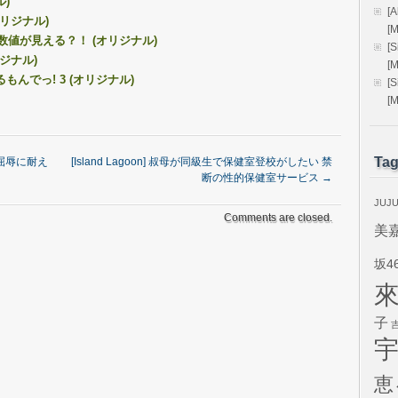
ル)
[
オリジナル)
[
な数値が見える？！ (オリジナル)
[
ジナル)
[
もんでっ! 3 (オリジナル)
[
[
Ta
屈辱に耐え
[Island Lagoon] 叔母が同級生で保健室登校がしたい 禁
断の性的保健室サービス
→
JUJ
Comments are closed.
美
坂4
子
恵