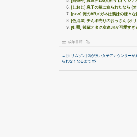
[煎茶柱] 異世界100人斬り (オリジナ
[しおじ] 息子の嫁に迫られたなら (
[pz-x] 俺のARメガネは義妹の様々
[色点屋] チんポ売りのおっさん (オリ
[虹照] 後輩オタク友達JKが可愛すぎる
成年書籍
←
[クリムゾン] 気が強い女子アナウンサーが
られなくなるまで x5