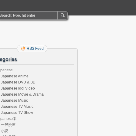
RSS Feed
egories
apanese
Japanese Anime
Japanese DVD & BD
Japanese Idol Video
Japanese Movie & Drama
Japanese Music
Japanese TV Music
Japanese TV Show
apanese本
一般漫画
小説