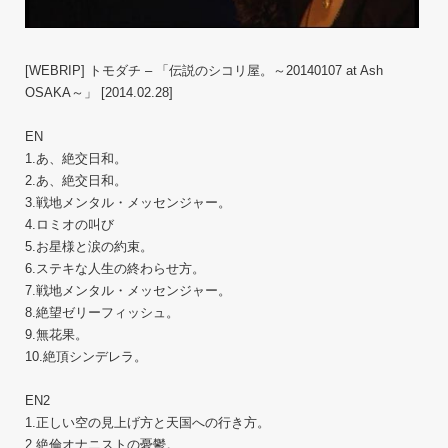
[WEBRIP] トモダチ – 「伝説のシコリ屋。～20140107 at Ash
OSAKA～」 [2014.02.28]
EN
1.あ、絶交日和。
2.あ、絶交日和。
3.戦地メンタル・メッセンジャー。
4.ロミオの叫び
5.お星様と涙の約束。
6.ステキな人生の終わらせ方。
7.戦地メンタル・メッセンジャー。
8.絶望ゼリーフィッシュ。
9.無花果。
10.絶頂シンデレラ。
EN2
1.正しい空の見上げ方と天国への行き方。
2.絶倫オナニストの憂鬱。