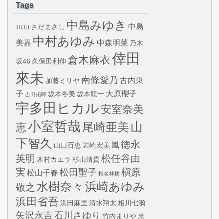
Tags
中島みゆき
中島
さだまさし
JUJU
中村あゆみ
美嘉
中森明菜
乃木
倖田
倉木麻衣
坂46
久保田利伸
來未
南條愛乃
古内東
加藤ミリヤ
子
大原櫻子
坂本冬美
坂本龍一
吉田拓郎
宇多田ヒカル
安室奈美
小室哲哉
山
尾崎亜美
恵
下智久
徳永
嵐
山口百恵
岩崎宏美
英明
松任谷由
木村カエラ
杉山清貴
実
槇原
松田聖子
松山千春
椎名林檎
水樹奈々
浜崎あゆみ
敬之
浜田省吾
浜田麻里
清水翔太
相川七瀬
矢沢永吉
石川さゆり
竹内まりや
米