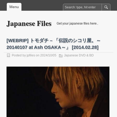
Menu
Japanese Files
Get your japanese files here..
[WEBRIP] トモダチ – 「伝説のシコリ屋。～
20140107 at Ash OSAKA～」 [2014.02.28]
Posted by
jpfiles
on 2024/10/05
Japanese DVD & BD