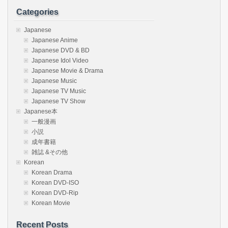
Categories
Japanese
Japanese Anime
Japanese DVD & BD
Japanese Idol Video
Japanese Movie & Drama
Japanese Music
Japanese TV Music
Japanese TV Show
Japanese本
一般漫画
小説
成年書籍
雑誌 &その他
Korean
Korean Drama
Korean DVD-ISO
Korean DVD-Rip
Korean Movie
Recent Posts