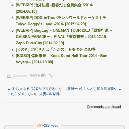
[WEBRIP] 治外法権 -新春だょ全員集合!!2014-
[2014.06.18]
[WEBRIP] DOG inTheパラレルワールドオーケストラ –
Tokyo Doggy’s Land -2014- [2015.04.29]
[WEBRIP] BugLug – ONEMAN TOUR 2013「凱旋行進〜
GAISEN PARADE〜」FINAL『東京襲来』2013.12.15
Zepp DiverCity [2014.02.19]
[えのき] 北町さんは「ただの」トモダチ 全03巻
[BDISO] 倖田來未 – Koda Kumi Hall Tour 2014 ~Bon
Voyage~ [2014.10.08]
Japanese DVD & BD
←
[むしゃぶる (武者サブ)] 好きにな
[巻貝一ヶ] ふんどし痴女童貞喰い
→
ったらダメ、なのに-人妻の幼馴染-
Comments are closed.
RSS Feed