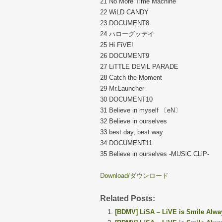
21 No More Time Machine
22 WiLD CANDY
23 DOCUMENT8
24 ハローグッデイ
25 Hi FiVE!
26 DOCUMENT9
27 LiTTLE DEViL PARADE
28 Catch the Moment
29 Mr.Launcher
30 DOCUMENT10
31 Believe in myself 〔eN〕
32 Believe in ourselves
33 best day, best way
34 DOCUMENT11
35 Believe in ourselves -MUSiC CLiP-
Download/ダウンロード
Related Posts:
[BDMV] LiSA – LiVE is Smile A