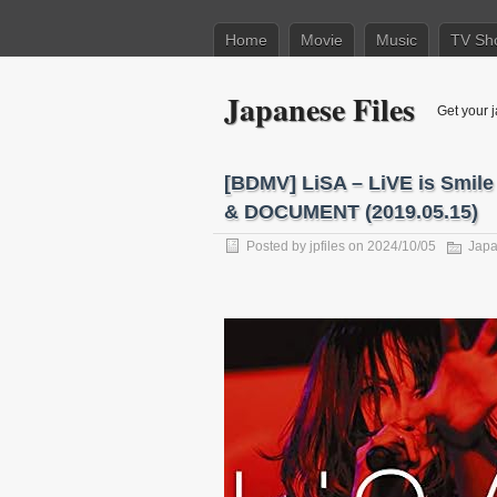
Home
Movie
Music
TV Sh
Japanese Files
Get your j
[BDMV] LiSA – LiVE is Smil
& DOCUMENT (2019.05.15)
Posted by
jpfiles
on 2024/10/05
Jap