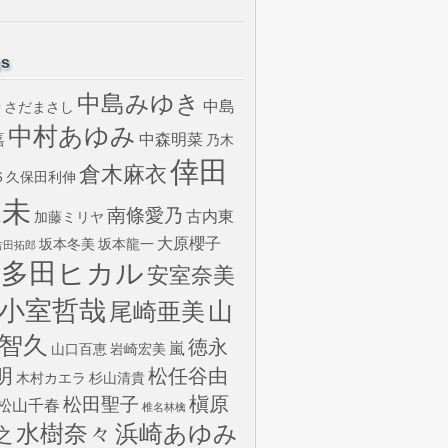
gs
中島みゆき
中島
さだまさし
U
中村あゆみ
嘉
中森明菜
乃木
倖田
倉木麻衣
6
久保田利伸
來未
南條愛乃
古内東
加藤ミリヤ
大原櫻子
坂本冬美
坂本龍一
吉田拓郎
宇多田ヒカル
安室奈美
小室哲哉
山
尾崎亜美
智久
徳永
嵐
山口百恵
岩崎宏美
明
松任谷由
木村カエラ
杉山清貴
槇原
松田聖子
松山千春
椎名林檎
水樹奈々
浜崎あゆみ
之