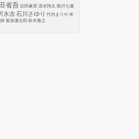
田省吾
浜田麻里
清水翔太
相川七瀬
沢永吉
石川さゆり
竹内まりや
米
玄師
葉加瀬太郎
鈴木雅之