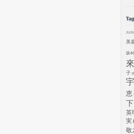
Ta
JUJ
美
坂4
子
恵
下
英
実
敬