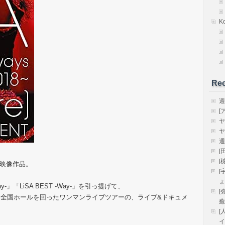
K
Rec
週
[
ヤ
ヤ
週
[
[
ト映像作品。
[
ょ
ay-」「LiSA BEST -Way-」を引っ提げて、
[
全国ホールを回ったワンマンライブツアーの、ライブ&ドキュメ
癒
[
イ