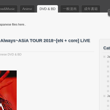
ow&Music
Anime
DVD & BD
一般漫画
成年書籍
apanese files here..
e Always~ASiA TOUR 2018~[eN + core] LiVE
Cat
anese DVD & BD
J
J