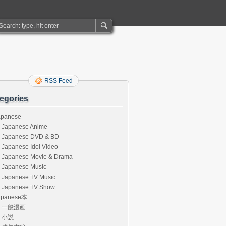
RSS Feed
egories
apanese
Japanese Anime
Japanese DVD & BD
Japanese Idol Video
Japanese Movie & Drama
Japanese Music
Japanese TV Music
Japanese TV Show
apanese本
一般漫画
小説