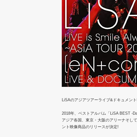
LiSAのアジアツアーライブ&ドキュメン
2018年、ベストアルバム「LiSA BEST -D
アジア各国、東京・大阪のアリーナそして
ント映像商品のリリースが決定!