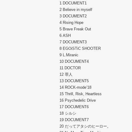
1 DOCUMENT1
2 Believe in myself
3 DOCUMENT2
4 Rising Hope
5 Brave Freak Out
6 ASH
7 DOCUMENT3
8 EGOiSTiC SHOOTER
9 L.Miranic
10 DOCUMENT4
11 DOCTOR
12 罪人
13 DOCUMENT5
14 ROCK-mode’18
15 Thrill, Risk, Heartless
16 Psychedelic Drive
17 DOCUMENT6
18 シルシ
19 DOCUMENT7
20 だってアタシのヒーロー。