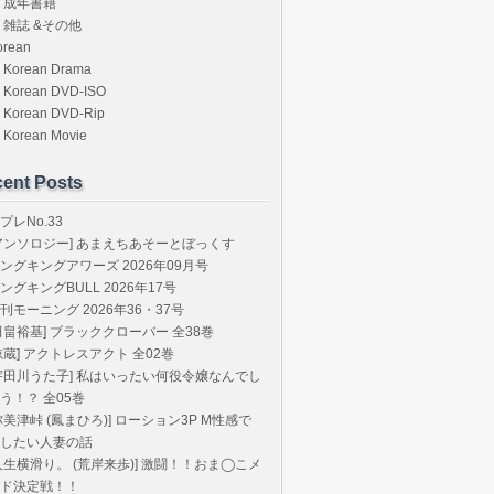
成年書籍
雑誌 &その他
orean
Korean Drama
Korean DVD-ISO
Korean DVD-Rip
Korean Movie
ent Posts
プレNo.33
アンソロジー] あまえちあそーとぼっくす
ングキングアワーズ 2026年09月号
ングキングBULL 2026年17号
刊モーニング 2026年36・37号
田畠裕基] ブラッククローバー 全38巻
椋蔵] アクトレスアクト 全02巻
宇田川うた子] 私はいったい何役令嬢なんでし
う！？ 全05巻
弥美津峠 (鳳まひろ)] ローション3P M性感で
したい人妻の話
人生横滑り。 (荒岸来歩)] 激闘！！おま◯こメ
ド決定戦！！