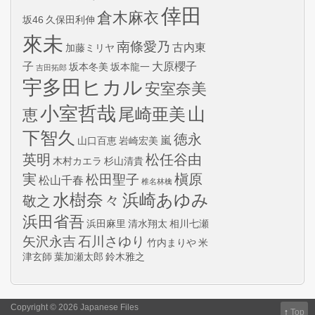
倖田
倉木麻衣
坂46
久保田利伸
來未
南條愛乃
古内東
加藤ミリヤ
子
大原櫻子
坂本冬美
坂本龍一
吉田拓郎
宇多田ヒカル
安室奈美
小室哲哉
山
尾崎亜美
恵
下智久
徳永
嵐
山口百恵
岩崎宏美
英明
松任谷由
木村カエラ
杉山清貴
実
槇原
松田聖子
松山千春
椎名林檎
水樹奈々
浜崎あゆみ
敬之
浜田省吾
浜田麻里
清水翔太
相川七瀬
矢沢永吉
石川さゆり
竹内まりや
米
津玄師
葉加瀬太郎
鈴木雅之
Copyright © 2026 Japanese Files
↑
Top