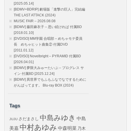
[2025.05.14]
[BDMV+BDRIP] 劇場版「進撃の巨人」完結編
THE LAST ATTACK (2024)
MUSIC FAIR – 2026.08.08
[BDMV] 藤田麻衣子 – 思い続ければ 付属BD
[2018.01.10]
[DVDISO] MM学園 合唱部 – めちゃモテ委員
長 めちゃヒット曲集② 付属DVD
[2011.01.12]
[DVDISO] Novelbright – PYRAMID 付属BD
[2026.04.01]
[BDMV] 夢限大みゅーたいぷ – プログレス サ
イン 付属BD [2025.12.24]
[BDMV] 異世界でもふもふなでなでするために
がんばってます。 Blu-ray BOX (2024)
Tags
中島みゆき
中島
さだまさし
JUJU
中村あゆみ
美嘉
中森明菜
乃木