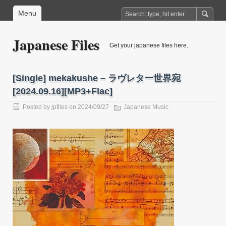
Menu
Japanese Files
Get your japanese files here..
[Single] mekakushe – ラヴレター世界宛
[2024.09.16][MP3+Flac]
Posted by
jpfiles
on 2024/09/27
Japanese Music