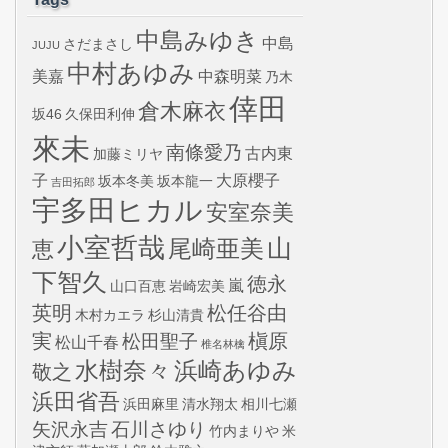
中島みゆき
中島
さだまさし
JUJU
中村あゆみ
美嘉
中森明菜
乃木
倖田
倉木麻衣
坂46
久保田利伸
來未
南條愛乃
古内東
加藤ミリヤ
子
大原櫻子
坂本冬美
坂本龍一
吉田拓郎
宇多田ヒカル
安室奈美
小室哲哉
山
尾崎亜美
恵
下智久
徳永
嵐
山口百恵
岩崎宏美
英明
松任谷由
木村カエラ
杉山清貴
実
槇原
松田聖子
松山千春
椎名林檎
水樹奈々
浜崎あゆみ
敬之
浜田省吾
浜田麻里
清水翔太
相川七瀬
矢沢永吉
石川さゆり
竹内まりや
米