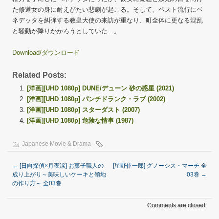
た修道女の身に耐えがたい悲劇が起こる。そして、ペスト流行にベ
ネデッタを糾弾する教皇大使の来訪が重なり、町全体に更なる混乱
と騒動が降りかかろうとしていた…。
Download/ダウンロード
Related Posts:
[洋画][UHD 1080p] DUNE/デューン 砂の惑星 (2021)
[洋画][UHD 1080p] パンチドランク・ラブ (2002)
[洋画][UHD 1080p] スターダスト (2007)
[洋画][UHD 1080p] 危険な情事 (1987)
Japanese Movie & Drama
←
[日向探偵×月夜涙] お菓子職人の
[星野倖一郎] グノーシス・マーチ 全
成り上がり～美味しいケーキと領地
03巻
→
の作り方～ 全03巻
Comments are closed.