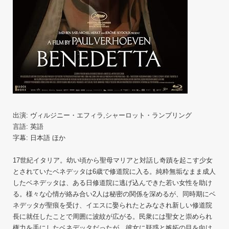
出演: ヴィルジニー・エフィラ,シャーロット・ランプリング
言語: 英語
字幕: 日本語 ほか
17世紀イタリア。幼い頃から聖母マリアと対話し奇蹟を起こす少女
とされていたベネデッタは6歳で修道院に入る。純粋無垢なまま成人
したベネデッタは、ある日修道院に逃げ込んできた若い女性を助け
る。様々な心情が絡み合い2人は秘密の関係を深めるが、同時期にベ
ネデッタが聖痕を受け、イエスに娶られたとみなされ新しい修道院
長に就任したことで周囲に波紋が広がる。民衆には聖女と崇められ
権力を手にしたベネデッタだったが、彼女に疑惑と嫉妬の目を向け