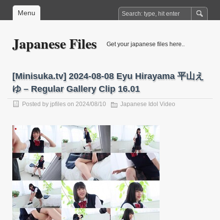
Menu
Japanese Files
Get your japanese files here..
[Minisuka.tv] 2024-08-08 Eyu Hirayama 平山え
ゆ – Regular Gallery Clip 16.01
Posted by
jpfiles
on 2024/08/10
Japanese Idol Video