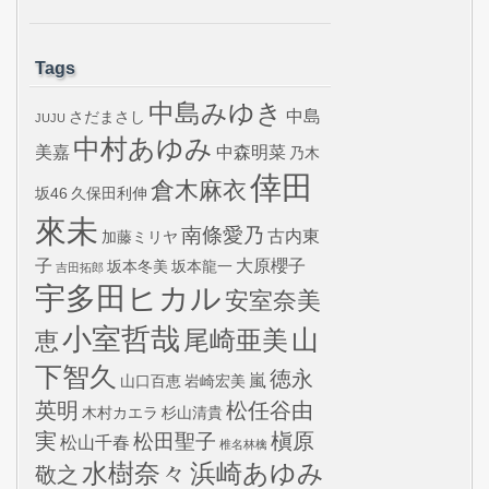
Tags
中島みゆき
中島
さだまさし
JUJU
中村あゆみ
美嘉
中森明菜
乃木
倖田
倉木麻衣
坂46
久保田利伸
來未
南條愛乃
古内東
加藤ミリヤ
子
大原櫻子
坂本冬美
坂本龍一
吉田拓郎
宇多田ヒカル
安室奈美
小室哲哉
山
尾崎亜美
恵
下智久
徳永
嵐
山口百恵
岩崎宏美
英明
松任谷由
木村カエラ
杉山清貴
実
槇原
松田聖子
松山千春
椎名林檎
水樹奈々
浜崎あゆみ
敬之