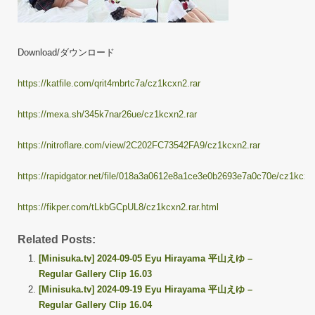
Download/ダウンロード
https://katfile.com/qrit4mbrtc7a/cz1kcxn2.rar
https://mexa.sh/345k7nar26ue/cz1kcxn2.rar
https://nitroflare.com/view/2C202FC73542FA9/cz1kcxn2.rar
https://rapidgator.net/file/018a3a0612e8a1ce3e0b2693e7a0c70e/cz1kcxn2
https://fikper.com/tLkbGCpUL8/cz1kcxn2.rar.html
Related Posts:
[Minisuka.tv] 2024-09-05 Eyu Hirayama 平山えゆ –
Regular Gallery Clip 16.03
[Minisuka.tv] 2024-09-19 Eyu Hirayama 平山えゆ –
Regular Gallery Clip 16.04