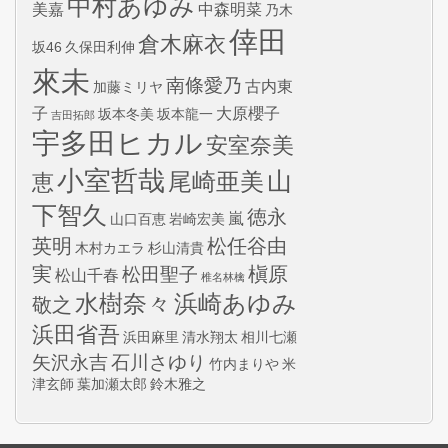
中村あゆみ
美嘉
中森明菜
乃木
倖田
倉木麻衣
坂46
久保田利伸
來未
南條愛乃
古内東
加藤ミリヤ
子
大原櫻子
坂本冬美
坂本龍一
吉田拓郎
宇多田ヒカル
安室奈美
小室哲哉
山
尾崎亜美
恵
下智久
徳永
嵐
山口百恵
岩崎宏美
英明
松任谷由
木村カエラ
杉山清貴
実
槇原
松田聖子
松山千春
椎名林檎
水樹奈々
浜崎あゆみ
敬之
浜田省吾
浜田麻里
清水翔太
相川七瀬
矢沢永吉
石川さゆり
竹内まりや
米
津玄師
葉加瀬太郎
鈴木雅之