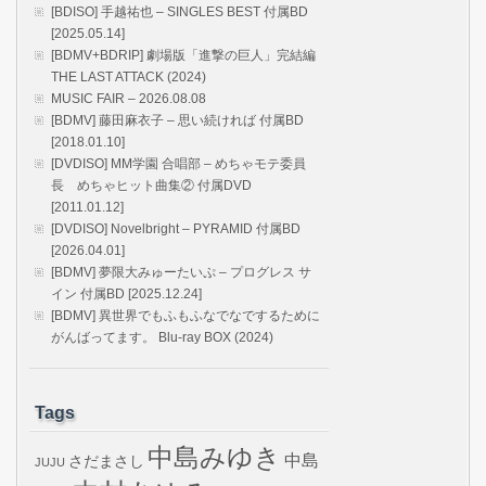
[BDISO] 手越祐也 – SINGLES BEST 付属BD
[2025.05.14]
[BDMV+BDRIP] 劇場版「進撃の巨人」完結編
THE LAST ATTACK (2024)
MUSIC FAIR – 2026.08.08
[BDMV] 藤田麻衣子 – 思い続ければ 付属BD
[2018.01.10]
[DVDISO] MM学園 合唱部 – めちゃモテ委員
長 めちゃヒット曲集② 付属DVD
[2011.01.12]
[DVDISO] Novelbright – PYRAMID 付属BD
[2026.04.01]
[BDMV] 夢限大みゅーたいぷ – プログレス サ
イン 付属BD [2025.12.24]
[BDMV] 異世界でもふもふなでなでするために
がんばってます。 Blu-ray BOX (2024)
Tags
中島みゆき
中島
さだまさし
JUJU