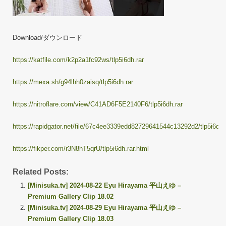
Download/ダウンロード
https://katfile.com/k2p2a1fc92ws/tlp5i6dh.rar
https://mexa.sh/g94lhh0zaisq/tlp5i6dh.rar
https://nitroflare.com/view/C41AD6F5E2140F6/tlp5i6dh.rar
https://rapidgator.net/file/67c4ee3339edd82729641544c13292d2/tlp5i6dh.
https://fikper.com/r3N8hT5qrU/tlp5i6dh.rar.html
Related Posts:
[Minisuka.tv] 2024-08-22 Eyu Hirayama 平山えゆ –
Premium Gallery Clip 18.02
[Minisuka.tv] 2024-08-29 Eyu Hirayama 平山えゆ –
Premium Gallery Clip 18.03