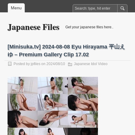
Menu
Japanese Files
Get your japanese files here..
[Minisuka.tv] 2024-08-08 Eyu Hirayama 平山え
ゆ – Premium Gallery Clip 17.02
Posted by
jpfiles
on 2024/08/10
Japanese Idol Video