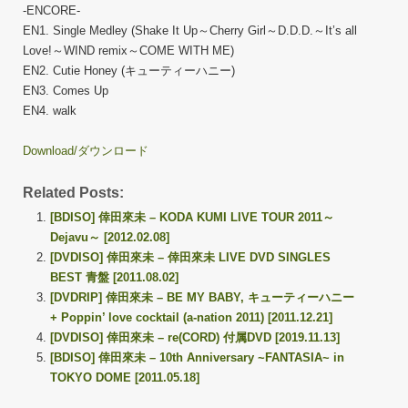
-ENCORE-
EN1. Single Medley (Shake It Up～Cherry Girl～D.D.D.～It’s all
Love!～WIND remix～COME WITH ME)
EN2. Cutie Honey (キューティーハニー)
EN3. Comes Up
EN4. walk
Download/ダウンロード
Related Posts:
[BDISO] 倖田來未 – KODA KUMI LIVE TOUR 2011～
Dejavu～ [2012.02.08]
[DVDISO] 倖田來未 – 倖田來未 LIVE DVD SINGLES
BEST 青盤 [2011.08.02]
[DVDRIP] 倖田來未 – BE MY BABY, キューティーハニー
+ Poppin’ love cocktail (a-nation 2011) [2011.12.21]
[DVDISO] 倖田來未 – re(CORD) 付属DVD [2019.11.13]
[BDISO] 倖田來未 – 10th Anniversary ~FANTASIA~ in
TOKYO DOME [2011.05.18]