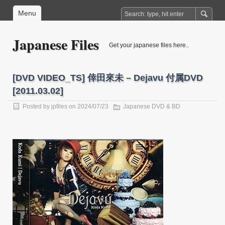
Menu
Japanese Files
Get your japanese files here..
[DVD VIDEO_TS] 倖田來未 – Dejavu 付属DVD
[2011.03.02]
Posted by
jpfiles
on 2024/07/23
Japanese DVD & BD