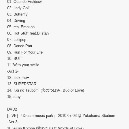
01. Outside Fishbowl
02. Lady Go!
03. Butterfly
04. Driving
05. real Emotion
06. Hot Stuff feat.Blistah
07. Lollipop
08. Dance Part
09. Run For Your Life
10. BUT
11. With your smile
-Act 2-
12. Lick me♥
13. SUPERSTAR
14. Koi no Tsubomi (恋のつぼみ; Bud of Love)
15. stay
DVD2
[LIVE] 「Dream music park」 2010.07.03 @ Yokohama Stadium
-Act 3-
16. Ai no Kotoba (愛のことば; Words of Love)