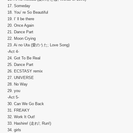
17. Someday
18. You’ re So Beautiful
19. I’ ll be there
20. Once Again
21. Dance Part
22. Moon Crying
23. Ai no Uta (愛のうた; Love Song)
-Act 4-
24. Got To Be Real
25. Dance Part
26. ECSTASY remix
27. UNIVERSE
28. No Way
29. you
-Act 5-
30. Can We Go Back
31. FREAKY
32. Work It Out!
33. Hashire! (走れ!; Run!)
34. girls