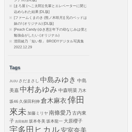
ジナル) [DL版]
[まろ屋 (へこ太郎)] 先輩とエレベーターに閉じ
込められた結果 [DL版]
[ファームくまのき (熊ノ木咲月)] 兄のベッドは
妹の! (オリジナル) [DL版]
[Peach Candy (ゆき恵)] 年下の幼なじみは僕と
勉強会がしたい (オリジナル)
澄田綾乃「短い祭」 BRODYデジタル写真集
2022.12.29
Tags
中島みゆき
中島
さだまさし
JUJU
中村あゆみ
美嘉
中森明菜
乃木
倖田
倉木麻衣
坂46
久保田利伸
來未
南條愛乃
古内東
加藤ミリヤ
子
大原櫻子
坂本冬美
坂本龍一
吉田拓郎
宇多田ヒカル
安室奈美