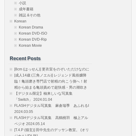
小説
成年書籍
雑誌 &その他
Korean
Korean Drama
Korean DVD-ISO
Korean DVD-Rip
Korean Movie
Recent Posts
[8cm (はっせん)] 更衣室をのぞいただけなのに
[成人14歳 (三角ノエル)] レジェンド風俗嬢降
臨！亀頭磨き専門店で射精の向こう側へ！射
精から始まる亀頭責めで超快感・男の潮吹き
【デジタル限定】柚来しいな写真集
「Switch」 2024.01.04
FLASHデジタル写真集 麻倉瑞季 あふれるI
2024.03.05
FLASHデジタル写真集 高鶴桃羽 極上アル
ペジオ 2024.05.14
[T.4.P (猫玄)] 田中先生のデッサン教室。 (オリ