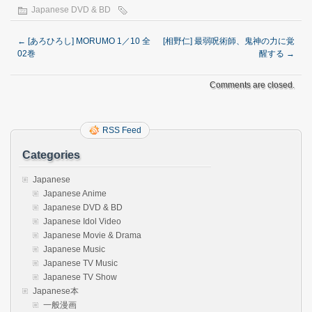
Japanese DVD & BD
←
[あろひろし] MORUMO 1／10 全
[相野仁] 最弱呪術師、鬼神の力に覚
02巻
醒する
→
Comments are closed.
RSS Feed
Categories
Japanese
Japanese Anime
Japanese DVD & BD
Japanese Idol Video
Japanese Movie & Drama
Japanese Music
Japanese TV Music
Japanese TV Show
Japanese本
一般漫画