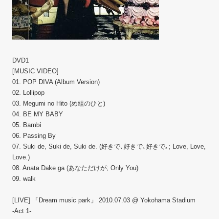
DVD1
[MUSIC VIDEO]
01. POP DIVA (Album Version)
02. Lollipop
03. Megumi no Hito (め組のひと)
04. BE MY BABY
05. Bambi
06. Passing By
07. Suki de, Suki de, Suki de. (好きで､好きで､好きで｡; Love, Love,
Love.)
08. Anata Dake ga (あなただけが; Only You)
09. walk
[LIVE] 「Dream music park」 2010.07.03 @ Yokohama Stadium
-Act 1-