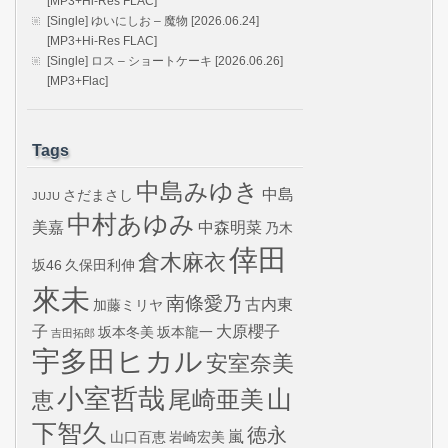
[MP3+Hi-Res FLAC]
[Single] ゆいにしお – 魔物 [2026.06.24]
[MP3+Hi-Res FLAC]
[Single] ロス – ショートケーキ [2026.06.26]
[MP3+Flac]
Tags
中島みゆき
中島
さだまさし
JUJU
中村あゆみ
美嘉
中森明菜
乃木
倖田
倉木麻衣
坂46
久保田利伸
來未
南條愛乃
古内東
加藤ミリヤ
子
大原櫻子
坂本冬美
坂本龍一
吉田拓郎
宇多田ヒカル
安室奈美
小室哲哉
山
尾崎亜美
恵
下智久
徳永
嵐
山口百恵
岩崎宏美