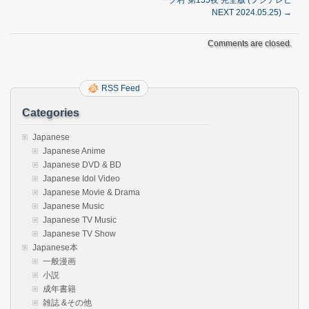
ーク村 第155夜 完全版 (フジテレビ
NEXT 2024.05.25)
→
Comments are closed.
RSS Feed
Categories
Japanese
Japanese Anime
Japanese DVD & BD
Japanese Idol Video
Japanese Movie & Drama
Japanese Music
Japanese TV Music
Japanese TV Show
Japanese本
一般漫画
小説
成年書籍
雑誌 &その他