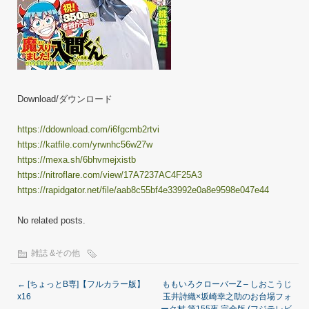
Download/ダウンロード
https://ddownload.com/i6fgcmb2rtvi
https://katfile.com/yrwnhc56w27w
https://mexa.sh/6bhvmejxistb
https://nitroflare.com/view/17A7237AC4F25A3
https://rapidgator.net/file/aab8c55bf4e33992e0a8e9598e047e44
No related posts.
雑誌 &その他
←
[ちょっとB専]【フルカラー版】
ももいろクローバーZ – しおこうじ
x16
玉井詩織×坂崎幸之助のお台場フォ