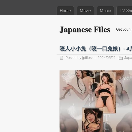
Home
Movie
Music
TV Sh
Japanese Files
Get your j
咬人小小兔（咬一口兔娘）- 4月专
Posted by
jpfiles
on 2024/05/21
Japa