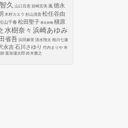
智久
徳永
嵐
山口百恵
岩崎宏美
明
松任谷由
木村カエラ
杉山清貴
槇原
松田聖子
松山千春
椎名林檎
水樹奈々
浜崎あゆみ
之
田省吾
浜田麻里
清水翔太
相川七瀬
沢永吉
石川さゆり
竹内まりや
米
玄師
葉加瀬太郎
鈴木雅之