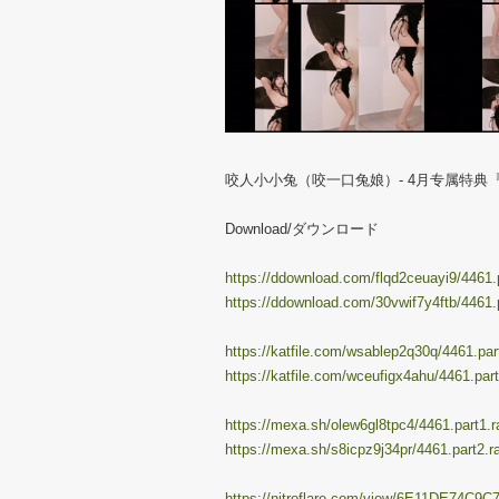
咬人小小兔（咬一口兔娘）- 4月专属特典『梦轻羽
Download/ダウンロード
https://ddownload.com/flqd2ceuayi9/4461.p
https://ddownload.com/30vwif7y4ftb/4461.p
https://katfile.com/wsablep2q30q/4461.part
https://katfile.com/wceufigx4ahu/4461.part
https://mexa.sh/olew6gl8tpc4/4461.part1.r
https://mexa.sh/s8icpz9j34pr/4461.part2.r
https://nitroflare.com/view/6E11DE74C9C7