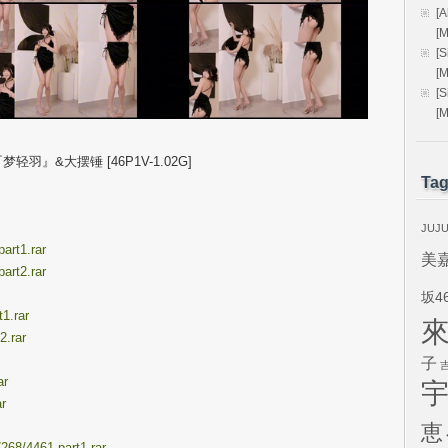
[
[
[
[
[
[
』&大摆锤 [46P1V-1.02G]
Ta
JUJ
art1.rar
美
art2.rar
坂4
1.rar
2.rar
子
ar
ar
恵
268/4461.part1.rar