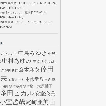
Album] 春猿火 – GLITCH STAGE [2026.06.24]
MP3+Hi-Res FLAC]
Single] ゆいにしお – 魔物 [2026.06.24]
MP3+Hi-Res FLAC]
Single] ロス – ショートケーキ [2026.06.26]
MP3+Flac]
gs
中島みゆき
中島
さだまさし
U
中村あゆみ
嘉
中森明菜
乃木
倖田
倉木麻衣
6
久保田利伸
來未
南條愛乃
古内東
加藤ミリヤ
大原櫻子
坂本冬美
坂本龍一
吉田拓郎
宇多田ヒカル
安室奈美
小室哲哉
山
尾崎亜美