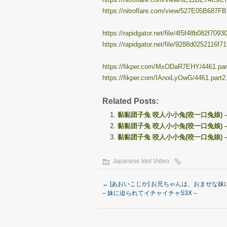
https://nitroflare.com/view/527E05B687FB
https://rapidgator.net/file/4f5f48b082f70
https://rapidgator.net/file/9288d0252116f
https://fikper.com/MxODaR7EHY/4461.part
https://fikper.com/IAnoiLyOwG/4461.part2.
Related Posts:
黏黏团子兔 咬人小小兔(咬一口兔娘) – 2
黏黏团子兔 咬人小小兔(咬一口兔娘) – 
黏黏团子兔 咬人小小兔(咬一口兔娘) – 2
Japanese Idol Video
←
[あおいこじか] お兄ちゃんは、おませな妹
– 妹に迫られてイチャイチャS3X –