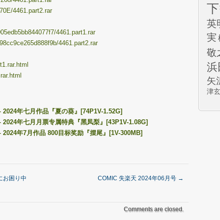
下
70E/4461.part2.rar
英
93005edb5bb844077f7/4461.part1.rar
実
7198cc9ce265d888f9b/4461.part2.rar
敬
1.rar.html
浜
rar.html
矢
津
024年七月作品『夏の葵』[74P1V-1.52G]
2024年七月月票专属特典『黑凤梨』[43P1V-1.08G]
024年7月作品 800目标奖励『摆尾』[1V-300MB]
にお困り中
COMIC 失楽天 2024年06月号
→
Comments are closed.