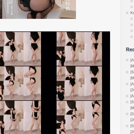
K
Rec
[
[
[
[
[
[2
[A
[
[
[
[
[
[