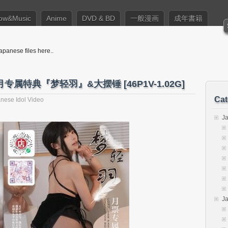
ow&Music
Anime
DVD & BD
一般漫画
成年書籍
apanese files here..
属特典『梦轻羽』&大摆锤 [46P1V-1.02G]
Cat
nese Idol Video
J
J