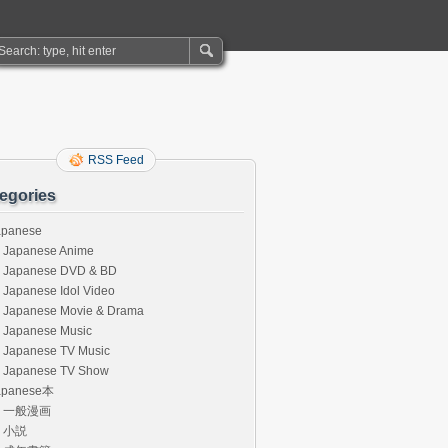
RSS Feed
egories
apanese
Japanese Anime
Japanese DVD & BD
Japanese Idol Video
Japanese Movie & Drama
Japanese Music
Japanese TV Music
Japanese TV Show
apanese本
一般漫画
小説