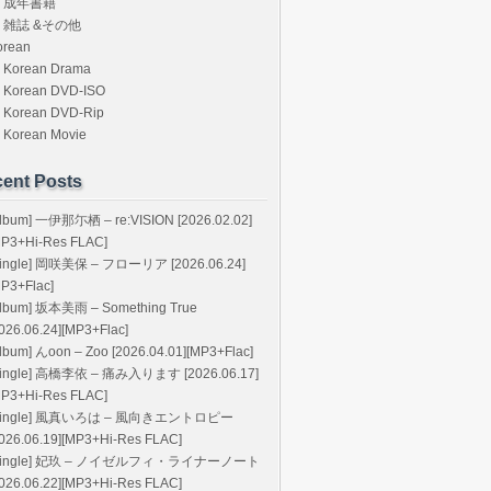
成年書籍
雑誌 &その他
orean
Korean Drama
Korean DVD-ISO
Korean DVD-Rip
Korean Movie
ent Posts
Album] 一伊那尓栖 – re:VISION [2026.02.02]
MP3+Hi-Res FLAC]
Single] 岡咲美保 – フローリア [2026.06.24]
MP3+Flac]
Album] 坂本美雨 – Something True
026.06.24][MP3+Flac]
lbum] んoon – Zoo [2026.04.01][MP3+Flac]
Single] 高橋李依 – 痛み入ります [2026.06.17]
MP3+Hi-Res FLAC]
Single] 風真いろは – 風向きエントロピー
2026.06.19][MP3+Hi-Res FLAC]
Single] 妃玖 – ノイゼルフィ・ライナーノート
2026.06.22][MP3+Hi-Res FLAC]