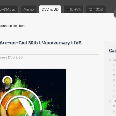
ow&Music
Anime
DVD & BD
一般漫画
成年書籍
apanese files here..
Arc~en~Ciel 30th L’Anniversary LIVE
Cat
anese DVD & BD
J
J