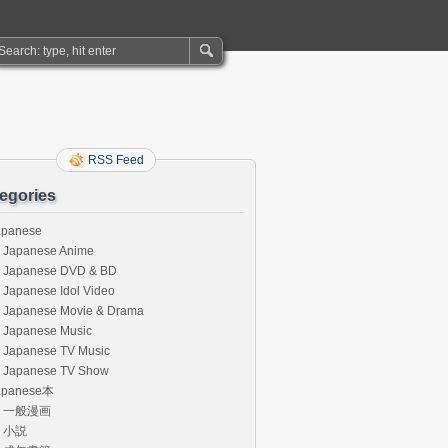
RSS Feed
egories
apanese
Japanese Anime
Japanese DVD & BD
Japanese Idol Video
Japanese Movie & Drama
Japanese Music
Japanese TV Music
Japanese TV Show
apanese本
一般漫画
小説