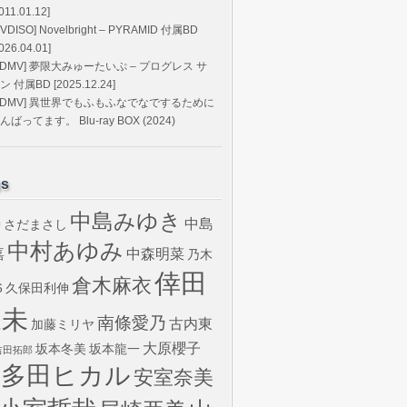
011.01.12]
DVDISO] Novelbright – PYRAMID 付属BD
026.04.01]
BDMV] 夢限大みゅーたいぷ – プログレス サ
ン 付属BD [2025.12.24]
BDMV] 異世界でもふもふなでなでするために
んばってます。 Blu-ray BOX (2024)
gs
中島みゆき
中島
さだまさし
U
中村あゆみ
嘉
中森明菜
乃木
倖田
倉木麻衣
6
久保田利伸
來未
南條愛乃
古内東
加藤ミリヤ
大原櫻子
坂本冬美
坂本龍一
吉田拓郎
宇多田ヒカル
安室奈美