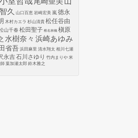
小室哲哉
山
尾崎亜美
智久
徳永
嵐
山口百恵
岩崎宏美
明
松任谷由
木村カエラ
杉山清貴
槇原
松田聖子
松山千春
椎名林檎
水樹奈々
浜崎あゆみ
之
田省吾
浜田麻里
清水翔太
相川七瀬
沢永吉
石川さゆり
竹内まりや
米
玄師
葉加瀬太郎
鈴木雅之