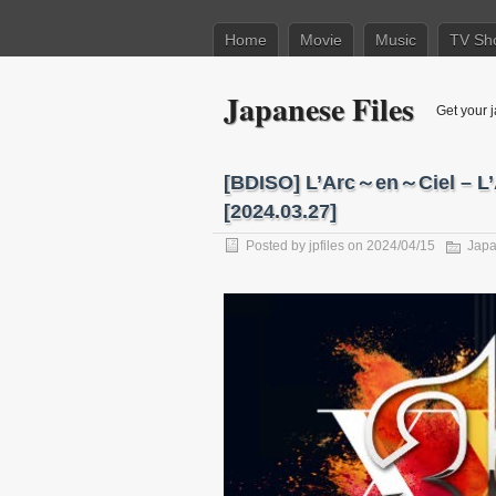
Home
Movie
Music
TV Sh
Japanese Files
Get your j
[BDISO] L’Arc～en～Ciel – L’
[2024.03.27]
Posted by
jpfiles
on 2024/04/15
Jap