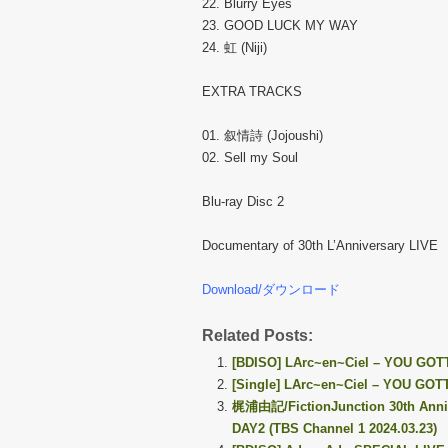
22. Blurry Eyes
23. GOOD LUCK MY WAY
24. 虹 (Niji)
EXTRA TRACKS
01. 叙情詩 (Jojoushi)
02. Sell my Soul
Blu-ray Disc 2
Documentary of 30th L’Anniversary LIVE
Download/ダウンロード
Related Posts:
[BDISO] LArc~en~Ciel – YOU GOT
[Single] LArc~en~Ciel – YOU GOT
梶浦由記/FictionJunction 30th Annive
DAY2 (TBS Channel 1 2024.03.23)