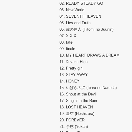
02. READY STEADY GO
03. New World
04. SEVENTH HEAVEN
05. Lies and Truth
06. 瞳の住人 (Hitomi no Juunin)
07. X X X
08. fate
09. finale
10. MY HEART DRAWS A DREAM
11. Driver’s High
12. Pretty girl
13. STAY AWAY
14. HONEY
15. いばらの涙 (Ibara no Namida)
16. Shout at the Devil
17. Singin’ in the Rain
18. LOST HEAVEN
19. 星空 (Hoshizora)
20. FOREVER
21. 予感 (Yokan)