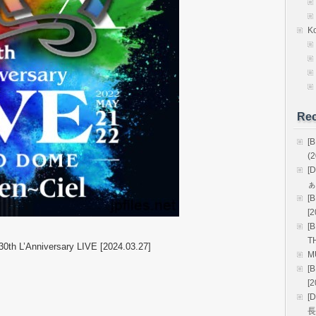
K
Rec
[
(2
[
ぁ
[
[2
[
T
0th L’Anniversary LIVE [2024.03.27]
M
[
[2
[
長