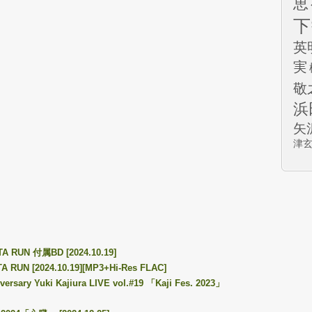
恵
下
英
実
敬
浜
矢
津
TA RUN 付属BD [2024.10.19]
TA RUN [2024.10.19][MP3+Hi-Res FLAC]
rsary Yuki Kajiura LIVE vol.#19 「Kaji Fes. 2023」