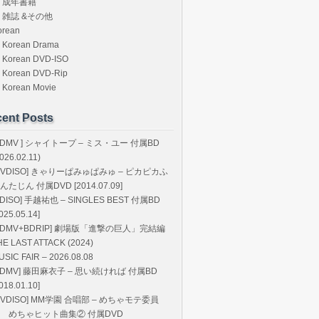
成年書籍
雑誌 &その他
orean
Korean Drama
Korean DVD-ISO
Korean DVD-Rip
Korean Movie
ent Posts
BDMV ] シャイトープ – ミス・ユー 付属BD
026.02.11)
DVDISO] きゃりーぱみゅぱみゅ – ピカピカふ
んたじん 付属DVD [2014.07.09]
BDISO] 手越祐也 – SINGLES BEST 付属BD
025.05.14]
BDMV+BDRIP] 劇場版「進撃の巨人」完結編
HE LAST ATTACK (2024)
USIC FAIR – 2026.08.08
BDMV] 藤田麻衣子 – 思い続ければ 付属BD
018.01.10]
DVDISO] MM学園 合唱部 – めちゃモテ委員
 めちゃヒット曲集② 付属DVD