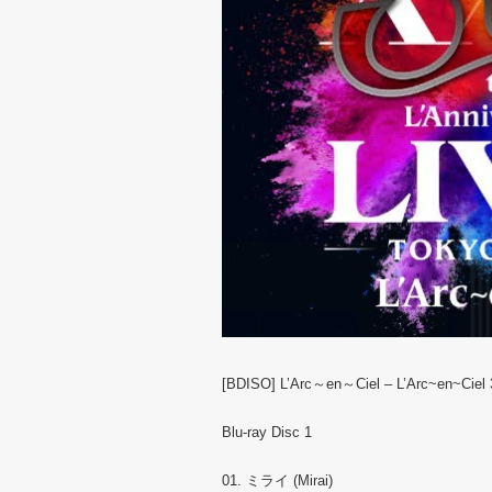
[BDISO] L’Arc～en～Ciel – L’Arc~en~Ciel 3
Blu-ray Disc 1
01. ミライ (Mirai)