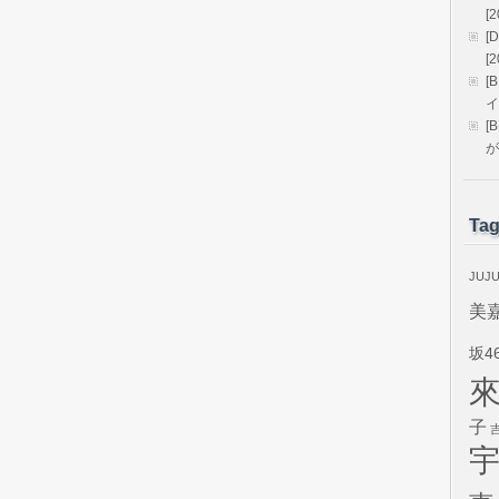
[2
[
[2
[
イ
[
が
Ta
JUJ
美
坂4
子