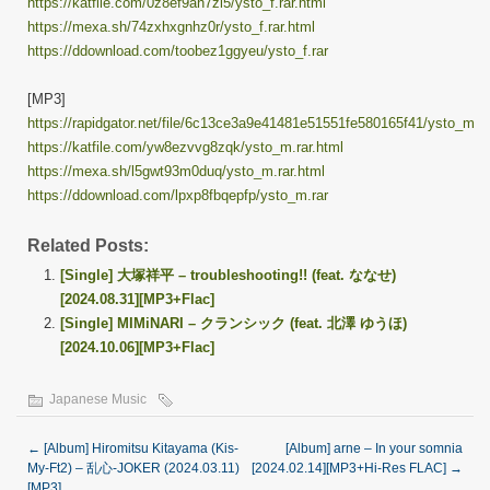
https://katfile.com/0z8ef9ah7zi5/ysto_f.rar.html
https://mexa.sh/74zxhxgnhz0r/ysto_f.rar.html
https://ddownload.com/toobez1ggyeu/ysto_f.rar
[MP3]
https://rapidgator.net/file/6c13ce3a9e41481e51551fe580165f41/ysto_m.ra
https://katfile.com/yw8ezvvg8zqk/ysto_m.rar.html
https://mexa.sh/l5gwt93m0duq/ysto_m.rar.html
https://ddownload.com/lpxp8fbqepfp/ysto_m.rar
Related Posts:
[Single] 大塚祥平 – troubleshooting!! (feat. ななせ)
[2024.08.31][MP3+Flac]
[Single] MIMiNARI – クランシック (feat. 北澤 ゆうほ)
[2024.10.06][MP3+Flac]
Japanese Music
←
[Album] Hiromitsu Kitayama (Kis-
[Album] arne – In your somnia
My-Ft2) – 乱心-JOKER (2024.03.11)
[2024.02.14][MP3+Hi-Res FLAC]
→
[MP3]