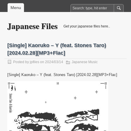
Menu
Japanese Files
Get your japanese files here..
[Single] Kaoruko – Y (feat. Stones Taro)
[2024.02.28][MP3+Flac]
Posted by
jpfiles
on 2024/03/14
Japanese Music
[Single] Kaoruko – Y (feat. Stones Taro) [2024.02.28][MP3+Flac]