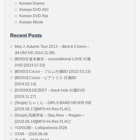
Korean Drama
Korean DVD-ISO
Korean DVD-Rip
Korean Movie
Recent Posts
May J. Autumn Tour 2013 ～Best & Covers～
(M-ON! HD 2014.11.08)
[BDISO] 倉木麻衣 – unconditional LOVE 付属
DVD [2024.07.03]
[BDISO] Cocco – プロム付属BD [2022.03.23]
[BDISO] Cocco – ビアトリス 付属BD
[2024.02.14]
[DVDISO] DEZERT – black hole 付属DVD
[2019.11.27]
[Single] ちゃくら – GIRLS BAND NEVER DIE
[2026.06.17][MP3+Hi-Res FLAC]
[Single] 高橋李依 – Stay Alive ～Regain～
[2026.06.18][MP3+Hi-Res FLAC]
YOASOBI – Lollapalooza 2026
STAR – 2026.08.06