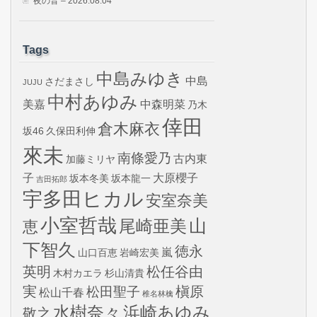
夜の音 – 2026.08.04
Tags
中島みゆき
中島
さだまさし
JUJU
中村あゆみ
美嘉
中森明菜
乃木
倖田
倉木麻衣
坂46
久保田利伸
來未
南條愛乃
古内東
加藤ミリヤ
子
大原櫻子
坂本冬美
坂本龍一
吉田拓郎
宇多田ヒカル
安室奈美
小室哲哉
山
尾崎亜美
恵
下智久
徳永
嵐
山口百恵
岩崎宏美
英明
松任谷由
木村カエラ
杉山清貴
実
槇原
松田聖子
松山千春
椎名林檎
水樹奈々
浜崎あゆみ
敬之