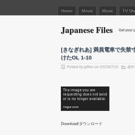
Home
Movie
Music
TV Sh
Japanese Files
Get your j
[きなぎれあ] 満員電車で失
けたOL 1-10
Posted by
jpfiles
on 2023/07/15
成年
Download/ダウンロード