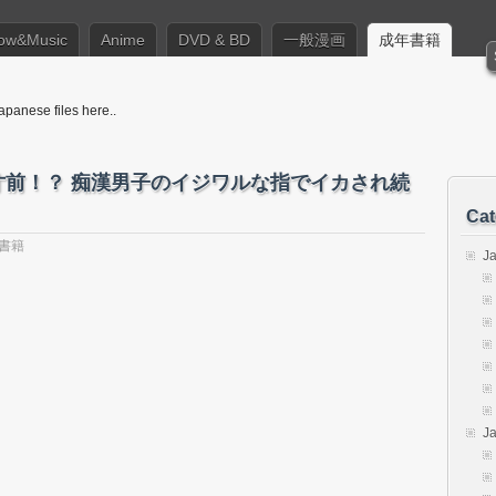
ow&Music
Anime
DVD & BD
一般漫画
成年書籍
apanese files here..
禁寸前！？ 痴漢男子のイジワルな指でイカされ続
Cat
書籍
J
J