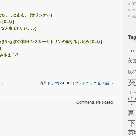
Y
S
性ちょっとある。 (オリジナル)
夜
[DL版]
ベな人妻 (オリジナル)
Ta
 ゆきやなぎの本54 シスターカトリンの聖なるお勤め [DL版]
)
JUJ
みさま 1-3
美
坂4
ル～
[海外ドラマ][WEBDL] プラトニック 全10話
→
子
Comments are closed.
恵
下
英