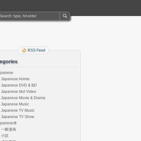
RSS Feed
egories
apanese
Japanese Anime
Japanese DVD & BD
Japanese Idol Video
Japanese Movie & Drama
Japanese Music
Japanese TV Music
Japanese TV Show
apanese本
一般漫画
小説