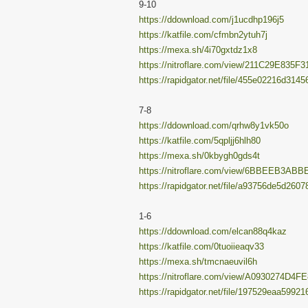
9-10
https://ddownload.com/j1ucdhp196j5
https://katfile.com/cfmbn2ytuh7j
https://mexa.sh/4i70gxtdz1x8
https://nitroflare.com/view/211C29E835F
https://rapidgator.net/file/455e02216d31
7-8
https://ddownload.com/qrhw8y1vk50o
https://katfile.com/5qpljj6hlh80
https://mexa.sh/0kbygh0gds4t
https://nitroflare.com/view/6BBEEB3ABB
https://rapidgator.net/file/a93756de5d26
1-6
https://ddownload.com/elcan88q4kaz
https://katfile.com/0tuoiieaqv33
https://mexa.sh/tmcnaeuvil6h
https://nitroflare.com/view/A0930274D4F
https://rapidgator.net/file/197529eaa599