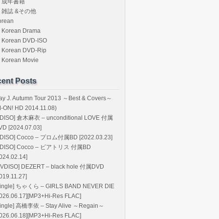
成年書籍
雑誌 &その他
orean
Korean Drama
Korean DVD-ISO
Korean DVD-Rip
Korean Movie
ent Posts
ay J. Autumn Tour 2013 ～Best & Covers～
M-ON! HD 2014.11.08)
BDISO] 倉木麻衣 – unconditional LOVE 付属
VD [2024.07.03]
BDISO] Cocco – プロム付属BD [2022.03.23]
BDISO] Cocco – ビアトリス 付属BD
024.02.14]
DVDISO] DEZERT – black hole 付属DVD
019.11.27]
Single] ちゃくら – GIRLS BAND NEVER DIE
2026.06.17][MP3+Hi-Res FLAC]
Single] 高橋李依 – Stay Alive ～Regain～
2026.06.18][MP3+Hi-Res FLAC]