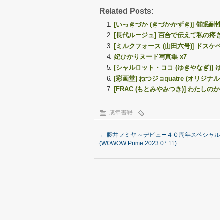
Related Posts:
[いっきづか (きづかかずき)] 催眠耐
[長代ルージュ] 百合で伝えて私の疼き 
[ミルクフォース (山田六号)] ドスケ
妃ひかりヌード写真集 x7
[シャルロット・ココ (ゆきやなぎ)]
[彩画堂] ねつジョquatre (オリジナル
[FRAC (もとみやみつき)] わたしのか
成年書籍
←
藤井フミヤ ～デビュー４０周年スペシャ
(WOWOW Prime 2023.07.11)