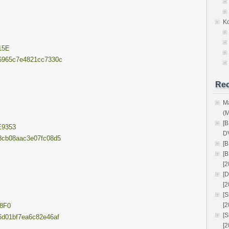
K
315E
456965c7e4821cc7330c
Rec
M
(
[
E9353
D
078cb08aac3e07fc08d5
[
[
[2
[
[2
[
[
E8F0
[
216d01bf7ea6c82e46af
[