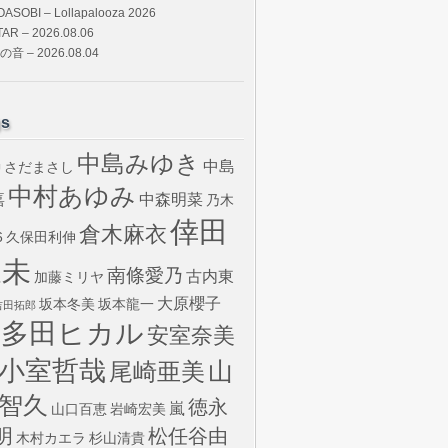
OASOBI – Lollapalooza 2026
TAR – 2026.08.06
の音 – 2026.08.04
gs
中島みゆき
中島
さだまさし
U
中村あゆみ
嘉
中森明菜
乃木
倖田
倉木麻衣
6
久保田利伸
來未
南條愛乃
古内東
加藤ミリヤ
大原櫻子
坂本冬美
坂本龍一
吉田拓郎
宇多田ヒカル
安室奈美
小室哲哉
山
尾崎亜美
智久
徳永
嵐
山口百恵
岩崎宏美
明
松任谷由
木村カエラ
杉山清貴