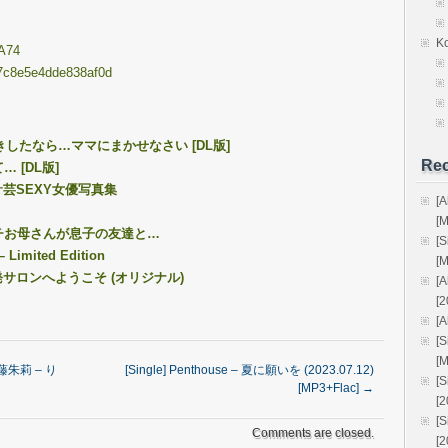
K
AA74
e77c8e5e4dde838af0d
っきしたなら…ママにまかせなさい [DL版]
Rec
 [DL版]
アサ芸SEXY女優写真集
[
[
チムチお母さんが息子の友達と…
[
Limited Edition
[
開発サロンへようこそ (オリジナル)
[
[2
[A
[
[
 斉藤朱莉 – り
[Single] Penthouse – 夏に願いを (2023.07.12)
[
[MP3+Flac]
→
[
[
Comments are closed.
[