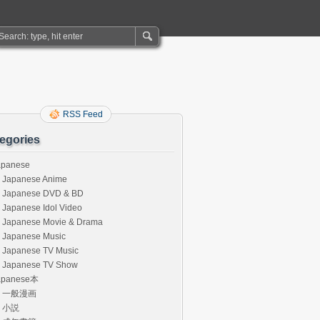
RSS Feed
egories
apanese
Japanese Anime
Japanese DVD & BD
Japanese Idol Video
Japanese Movie & Drama
Japanese Music
Japanese TV Music
Japanese TV Show
apanese本
一般漫画
小説