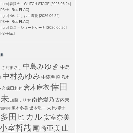
Album] 春猿火 – GLITCH STAGE [2026.06.24]
MP3+Hi-Res FLAC]
Single] ゆいにしお – 魔物 [2026.06.24]
MP3+Hi-Res FLAC]
Single] ロス – ショートケーキ [2026.06.26]
MP3+Flac]
gs
中島みゆき
中島
さだまさし
U
中村あゆみ
嘉
中森明菜
乃木
倖田
倉木麻衣
6
久保田利伸
來未
南條愛乃
古内東
加藤ミリヤ
大原櫻子
坂本冬美
坂本龍一
吉田拓郎
宇多田ヒカル
安室奈美
小室哲哉
山
尾崎亜美