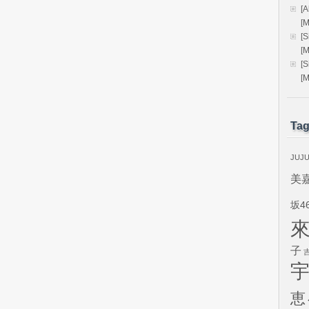
[
[
[
[
[
[
Ta
JUJ
美
坂4
子
恵