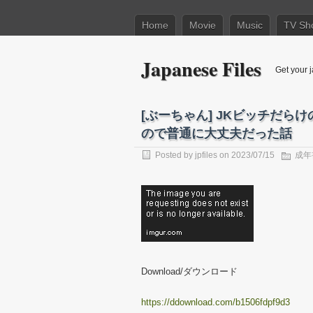
Home
Movie
Music
TV Sh
Japanese Files
Get your j
[ぶーちゃん] JKビッチだ
ので普通に大丈夫だった話
Posted by
jpfiles
on 2023/07/15
成年
Download/ダウンロード
https://ddownload.com/b1506fdpf9d3