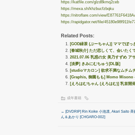
https://katfile.com/glzd8kmq2ceb
https://mexa.sh/khzbucfzbqku
https://nitroflare.com/view/E87761F6418
https://rapidgator.net/file/45180e98f911f
Related Posts:
[GOD緑茶 (ぶーちゃん)] ママでぼ
[春城秋介] ただ恋しくて、会いたくて…
2021.07.06 乳惑の女 美乃すずめ 
[淡夢] きみにむちゅう[DL版]
[studioマカロン] 欲求不満なム
[Graphis, 御園もも] Momo Misono – 
[えろはむちゃん (えろはむ)] 乳首
成年書籍
←
[DVDRIP] Rin Koike 小池凛, Akari Saito
ん＆あかり [CHGARO-002]