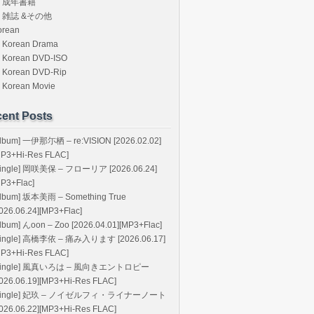
成年書籍
雑誌 &その他
orean
Korean Drama
Korean DVD-ISO
Korean DVD-Rip
Korean Movie
ent Posts
Album] 一伊那尓栖 – re:VISION [2026.02.02]
MP3+Hi-Res FLAC]
Single] 岡咲美保 – フローリア [2026.06.24]
MP3+Flac]
Album] 坂本美雨 – Something True
026.06.24][MP3+Flac]
lbum] んoon – Zoo [2026.04.01][MP3+Flac]
Single] 高橋李依 – 痛み入ります [2026.06.17]
MP3+Hi-Res FLAC]
Single] 風真いろは – 風向きエントロピー
2026.06.19][MP3+Hi-Res FLAC]
Single] 妃玖 – ノイゼルフィ・ライナーノート
2026.06.22][MP3+Hi-Res FLAC]