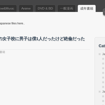
ow&Music
Anime
DVD & BD
一般漫画
成年書籍
apanese files here..
らけの女子校に男子は僕1人だったけど絶倫だった
Cat
書籍
J
J